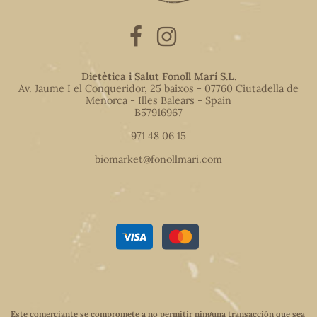
Dietètica i Salut Fonoll Marí S.L.
Av. Jaume I el Conqueridor, 25 baixos - 07760 Ciutadella de
Menorca - Illes Balears - Spain
B57916967
971 48 06 15
biomarket@fonollmari.com
Este comerciante se compromete a no permitir ninguna transacción que sea