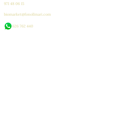
971 48 06 15
biomarket@fonollmari.com
626 762 440
ADOS