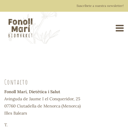
Suscríbete a nuestra newsletter!
0
Fonoll Marí
> Contacto
0,00 €
Contacto
do
Fonoll Marí, Dietètica i Salut
Avinguda de Jaume I el Conqueridor, 25
crujientes
07760 Ciutadella de Menorca (Menorca)
Illes Balears
T.