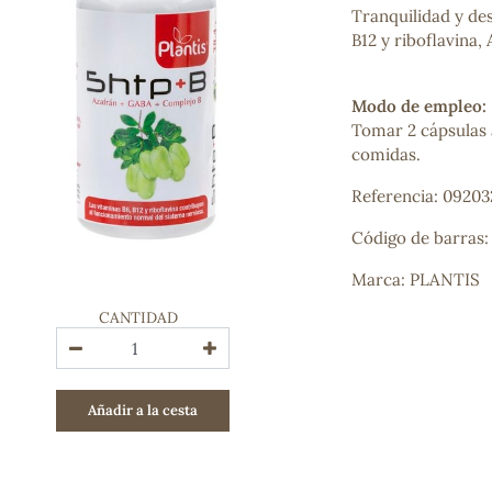
Tranquilidad y de
Bienestar emocional
B12 y riboflavina,
Jalea Real
Memoria
Hierro
Modo de empleo:
Deporte
Tomar 2 cápsulas a
Digestivos
comidas.
Circulatorio, colesterol y glucosa
Superalimentos
Referencia: 09203
Proteína
Energía
Código de barras:
Antioxidantes
Marca: PLANTIS
Vitaminas y Minerales
CANTIDAD
COSMÉTICA E HIGIENE PERSONAL
Cremas, lociones y aceites corporales
Hombre
Añadir a la cesta
Higiene personal
Labiales
Aceites esenciales y aromaterapia
Aceites vegetales