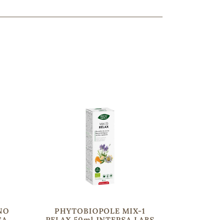
ncuentras tu producto?
ctanos
y lo encontraremos
NO
PHYTOBIOPOLE MIX-1
SA
RELAX 50ml INTERSA LABS