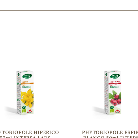
Mascarillas, peeling y exfoliantes
Higiene íntima
Hidrolatos y aguas florales
Cuidado facial
Higiene y cuidado capilar
Higiene bucal
Protección solar y bronceadores
¿No e
contá
YTOBIOPOLE HIPERICO
PHYTOBIOPOLE ESPI
50ml INTERSA LABS
BLANCO 50ml INTER