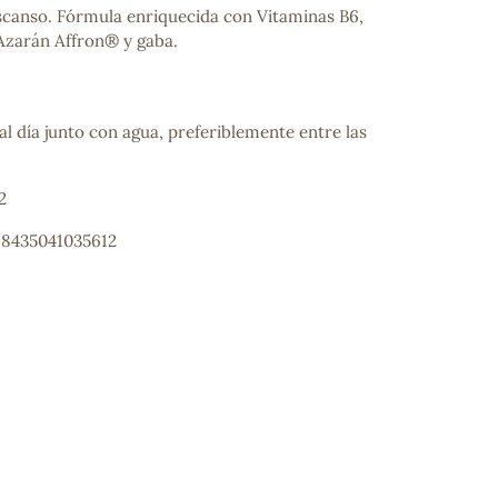
scanso. Fórmula enriquecida con Vitaminas B6,
 Azarán Affron® y gaba.
l día junto con agua, preferiblemente entre las
2
 8435041035612