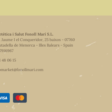
etètica i Salut Fonoll Marí S.L.
. Jaume I el Conqueridor, 25 baixos - 07760
utadella de Menorca - Illes Balears - Spain
7916967
1 48 06 15
omarket@fonollmari.com