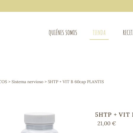
QUIÉNES SOMOS
TIENDA
RECE
COMPLEMENTOS DIETÉTICOS
LIMPIE
Osteo-articular
COS
>
Sistema nervioso
> 5HTP + VIT B 60cap PLANTIS
Mujer
LIBROS
Defensas - Resfriados
entes
Alergias
Sistema nervioso
Control de peso
5HTP + VIT
Extracto de plantas
21,00 €
Ácidos Grasos
Depurativos