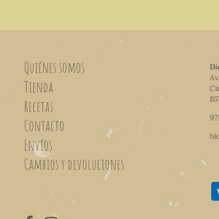
Quiénes somos
Di
Av
Tienda
Ci
B5
Recetas
97
Contacto
bi
Envíos
Cambios y devoluciones