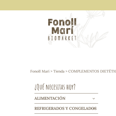
ALIMENTACIÓN
Arroces y legumbres
Fonoll Marí
>
Tienda
>
COMPLEMENTOS DIETÉTI
Frutos secos y snacks
Semillas
¿Qué necesitas hoy?
Cereales, mueslis, hinchados y cruji
Galletas y dulces
Vinos y cavas
ALIMENTACIÓN
Condimentos y salsas
REFRIGERADOS Y CONGELADOS
Harinas y sémolas
Pasta