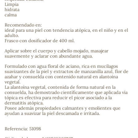
Limpia
hidrata
sa
calma
Recomendado en:
ideal para una piel con tendencia atópica, en el niño y en el
adulto.
Frasco con dosificador de 400 ml.
Aplicar sobre el cuerpo y cabello mojado, masajear
suavemente y aclarar con abundante agua.
RSONAL
rales
Formulado con agua floral de aciano, rica en mucílagos
suavizantes de la piel y extractos de manzanilla azul, flor de
azahar y consuelda con contenido natural en alantoína
vegetal.
La alantoína vegetal, contenida de forma natural en la
consuelda, ha demostrado científicamente que aplicada vía
ia
tópica es efectiva para reducir el picor asociado a la
dermatitis atópica.
Posee además propiedades calmantes y emolientes que
es
ayudan a suavizar la piel descamada e irritada.
Referencia: 51098