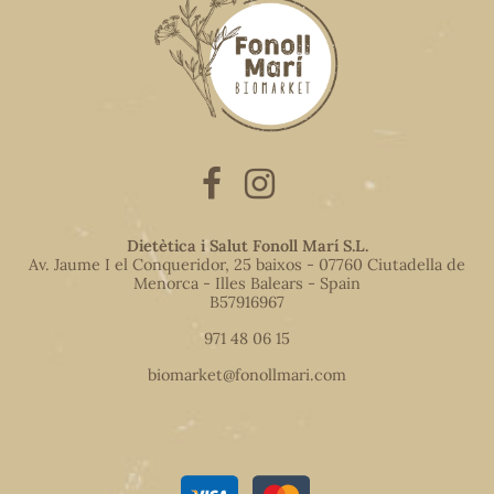
Dietètica i Salut Fonoll Marí S.L.
Av. Jaume I el Conqueridor, 25 baixos - 07760 Ciutadella de
Menorca - Illes Balears - Spain
B57916967
971 48 06 15
biomarket@fonollmari.com