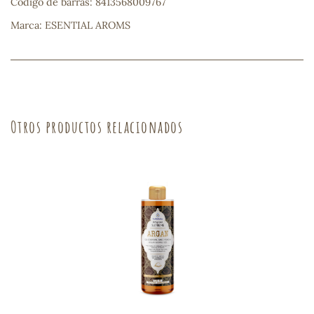
Código de barras: 8413568009767
Marca: ESENTIAL AROMS
s
Otros productos relacionados