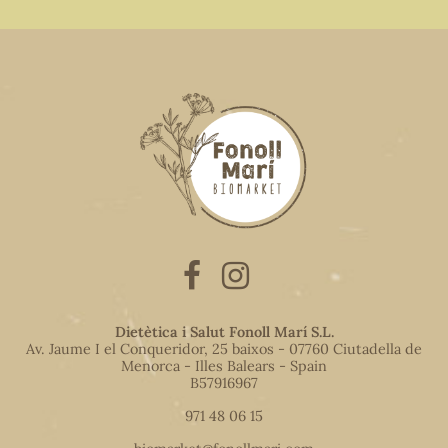
Dietètica i Salut Fonoll Marí S.L.
Av. Jaume I el Conqueridor, 25 baixos - 07760 Ciutadella de
Menorca - Illes Balears - Spain
B57916967
971 48 06 15