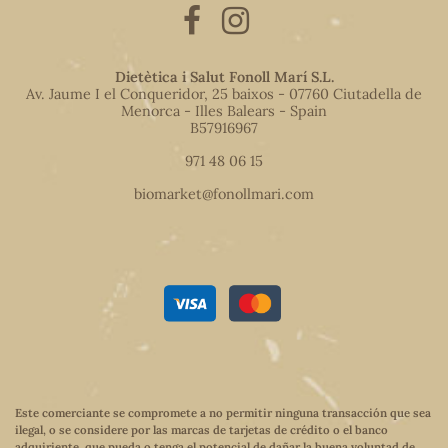
Dietètica i Salut Fonoll Marí S.L.
Av. Jaume I el Conqueridor, 25 baixos - 07760 Ciutadella de
Menorca - Illes Balears - Spain
B57916967
971 48 06 15
biomarket@fonollmari.com
Este comerciante se compromete a no permitir ninguna transacción que sea
ilegal, o se considere por las marcas de tarjetas de crédito o el banco
adquiriente, que pueda o tenga el potencial de dañar la buena voluntad de