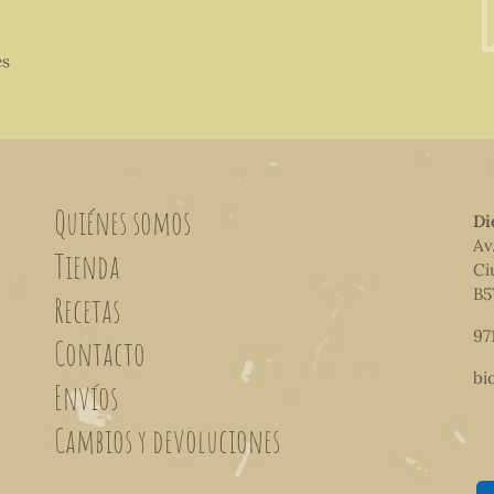
es
Quiénes somos
Di
Av
Tienda
Ci
B5
Recetas
97
Contacto
bi
Envíos
Cambios y devoluciones