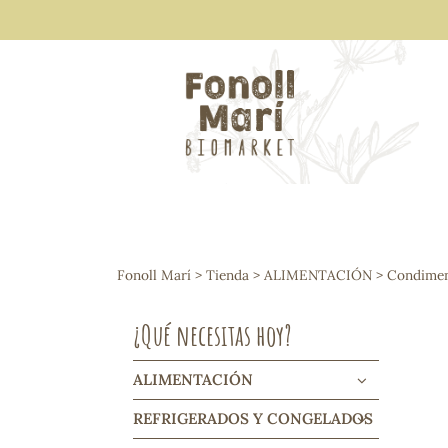
ALIMENTACIÓN
Arroces y legumbres
Fonoll Marí
>
Tienda
>
ALIMENTACIÓN
>
Condiment
Frutos secos y snacks
Semillas
¿Qué necesitas hoy?
Cereales, mueslis, hinchados y cruji
Galletas y dulces
Vinos y cavas
ALIMENTACIÓN
Condimentos y salsas
REFRIGERADOS Y CONGELADOS
Harinas y sémolas
Pasta