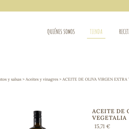
QUIÉNES SOMOS
TIENDA
RECE
COMPLEMENTOS DIETÉTICOS
LIMPIE
Osteo-articular
os y salsas
>
Aceites y vinagres
> ACEITE DE OLIVA VIRGEN EXTRA 
Mujer
LIBROS
Defensas - Resfriados
entes
Alergias
Sistema nervioso
Control de peso
ACEITE DE 
Extracto de plantas
VEGETALIA
Ácidos Grasos
15,71 €
Depurativos