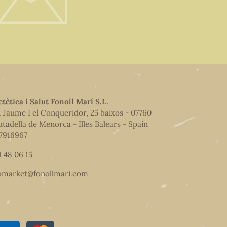
etètica i Salut Fonoll Marí S.L.
. Jaume I el Conqueridor, 25 baixos - 07760
utadella de Menorca - Illes Balears - Spain
7916967
1 48 06 15
omarket@fonollmari.com