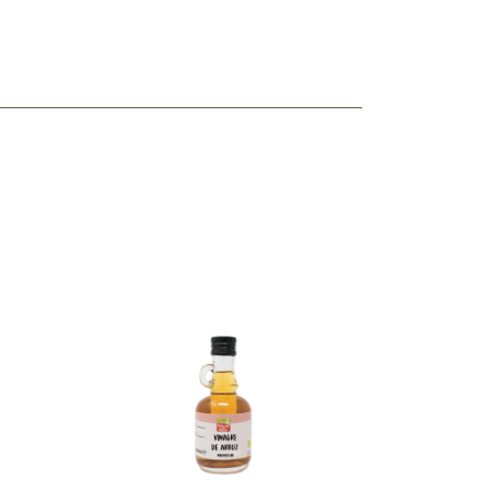
ncuentras tu producto?
ctanos
y lo encontraremos