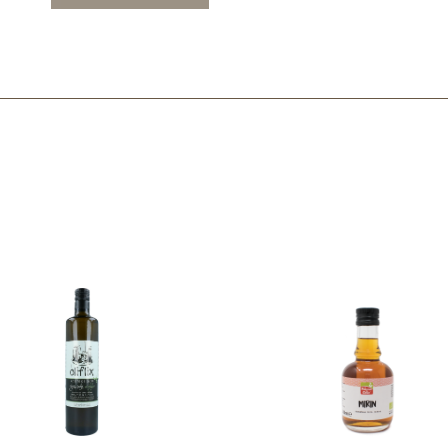
Mascarillas, peeling y exfoliantes
Higiene íntima
Hidrolatos y aguas florales
Cuidado facial
Higiene y cuidado capilar
Higiene bucal
Protección solar y bronceadores
¿No e
contá