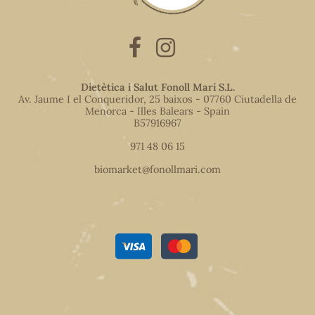
Dietètica i Salut Fonoll Marí S.L.
Av. Jaume I el Conqueridor, 25 baixos - 07760 Ciutadella de
Menorca - Illes Balears - Spain
B57916967
971 48 06 15
biomarket@fonollmari.com