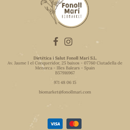
Dietètica i Salut Fonoll Marí S.L.
Av. Jaume I el Conqueridor, 25 baixos - 07760 Ciutadella de
Menorca - Illes Balears - Spain
B57916967
971 48 06 15
biomarket@fonollmari.com