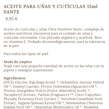
ACEITE PARA UÑAS Y CUTÍCULAS 15ml
SANTE
8,95 €
COS
Aceite de cutículas y uñas Ultra Nutritivo Sante, complejo de
aceites nutritivos intensivos para el cuidado de uñas y
cutículas estresadas. Con physalis orgánico y starfruit. Rico
en vitamina E. Probado dermatológicamente para la tolerancia
de la piel.
Para todos los tipos de piel.
Modo de empleo:
Dejar caer una pequeña cantidad de aceite en las uñas con la
pipeta y masajear suavemente.
Ingredientes:
(INCI): Glycine Soja (Soja) Aceite *, Helianthus Annuus Hybrid
Oil *, Isoamyl Laurate, Persea Gratissima (Aguacate) Oil *,
Prunus Amygdalus Dulcis (Dulce Almendra) Aceite *,
Tocopheryl Acetate, Parfum (Fragrance) **, Coco-Caprylate,
Physalis Peruviana Fruit Extract *, Averrhoa Carambola Fruit
Extract, Argania Spinosa Kernel Oil *, Simmondsia Chinensis
(Jojoba) Seed Oil *, Hippophae Rhamnoides Oil *, Bisabolol,