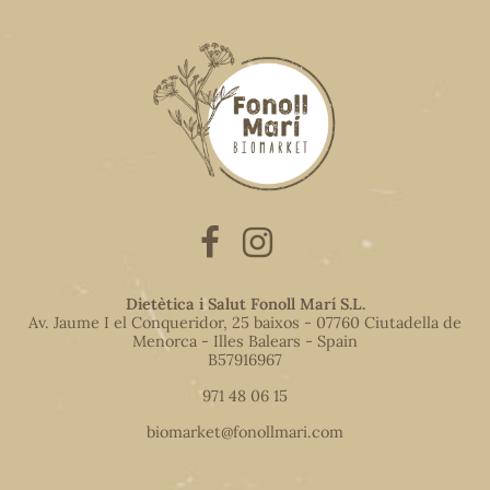
Dietètica i Salut Fonoll Marí S.L.
Av. Jaume I el Conqueridor, 25 baixos - 07760 Ciutadella de
Menorca - Illes Balears - Spain
B57916967
971 48 06 15
biomarket@fonollmari.com