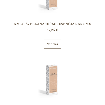
s
A.VEG.AVELLANA 100ML ESENCIAL AROMS
17,25 €
Ver más