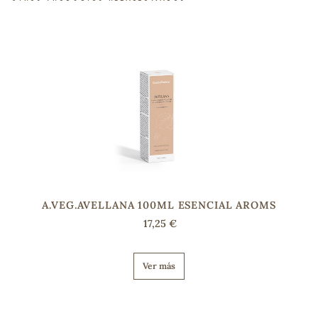
s
A.VEG.AVELLANA 100ML ESENCIAL AROMS
17,25 €
Ver más