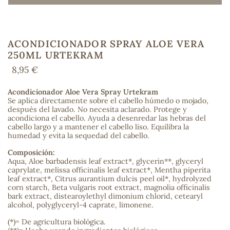
ACONDICIONADOR SPRAY ALOE VERA
COS
250ML URTEKRAM
8,95 €
Acondicionador Aloe Vera Spray Urtekram
Se aplica directamente sobre el cabello húmedo o mojado,
después del lavado. No necesita aclarado. Protege y
acondiciona el cabello. Ayuda a desenredar las hebras del
cabello largo y a mantener el cabello liso. Equilibra la
humedad y evita la sequedad del cabello.
Composición:
Aqua, Aloe barbadensis leaf extract*, glycerin**, glyceryl
caprylate, melissa officinalis leaf extract*, Mentha piperita
leaf extract*, Citrus aurantium dulcis peel oil*, hydrolyzed
corn starch, Beta vulgaris root extract, magnolia officinalis
bark extract, distearoylethyl dimonium chlorid, cetearyl
alcohol, polyglyceryl-4 caprate, limonene.
(*)= De agricultura biológica.