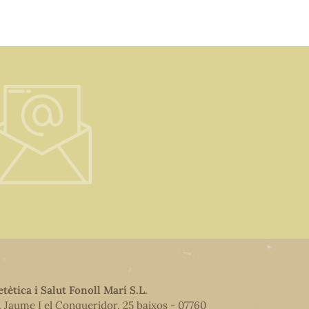
etètica i Salut Fonoll Marí S.L.
. Jaume I el Conqueridor, 25 baixos - 07760