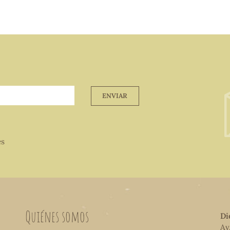
ENVIAR
es
Quiénes somos
Di
Av