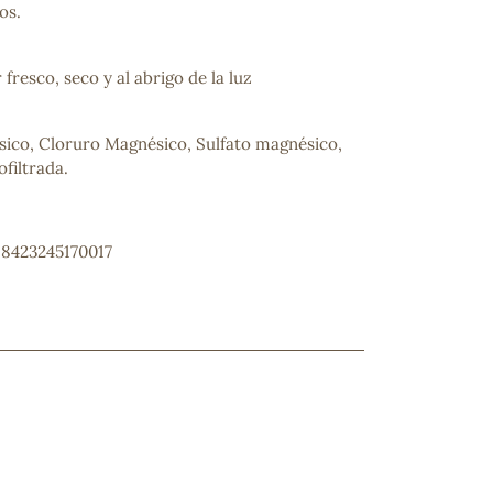
os.
fresco, seco y al abrigo de la luz
ico, Cloruro Magnésico, Sulfato magnésico,
filtrada.
 8423245170017
ncuentras tu producto?
ctanos
y lo encontraremos