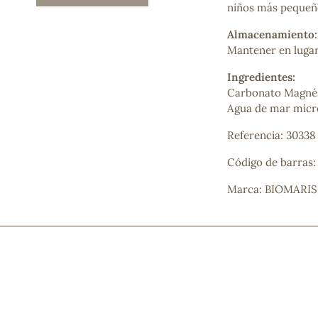
niños más pequeñ
Mascarillas, peeling y exfoliantes
Higiene íntima
Almacenamiento:
Hidrolatos y aguas florales
Mantener en lugar 
Cuidado facial
Higiene y cuidado capilar
Ingredientes:
Higiene bucal
Carbonato Magnés
Protección solar y bronceadores
Agua de mar micro
Referencia: 30338
Código de barras:
¿No e
contá
Marca: BIOMARIS