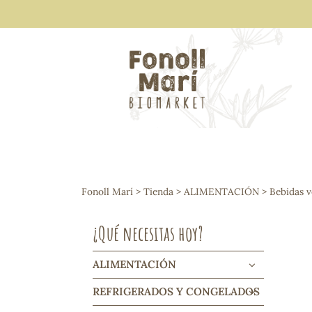
ALIMENTACIÓN
Arroces y legumbres
Fonoll Marí
>
Tienda
>
ALIMENTACIÓN
>
Bebidas v
Frutos secos y snacks
Semillas
¿Qué necesitas hoy?
Cereales, mueslis, hinchados y cruji
Galletas y dulces
Vinos y cavas
ALIMENTACIÓN
Condimentos y salsas
REFRIGERADOS Y CONGELADOS
Harinas y sémolas
Pasta