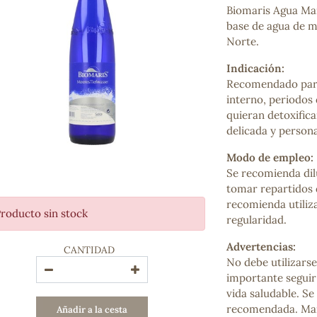
Biomaris Agua Mar
Bienestar emocional
base de agua de m
Jalea Real
Norte.
Memoria
Hierro
Indicación:
Deporte
Recomendado para 
Digestivos
interno, periodos 
Circulatorio, colesterol y glucosa
quieran detoxifica
Superalimentos
delicada y persona
Proteína
Energía
Modo de empleo:
Antioxidantes
Se recomienda dil
Vitaminas y Minerales
tomar repartidos d
recomienda utiliz
roducto sin stock
regularidad.
COSMÉTICA E HIGIENE PERSONAL
Cremas, lociones y aceites corporales
Advertencias:
CANTIDAD
Hombre
No debe utilizarse
Higiene personal
importante seguir 
Labiales
vida saludable. Se
Aceites esenciales y aromaterapia
recomendada. Mant
Añadir a la cesta
Aceites vegetales