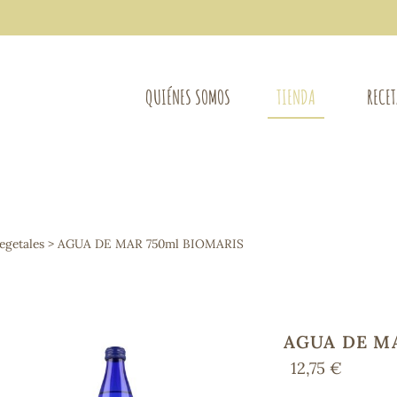
QUIÉNES SOMOS
TIENDA
RECE
COMPLEMENTOS DIETÉTICOS
LIMPIE
Osteo-articular
egetales
> AGUA DE MAR 750ml BIOMARIS
Mujer
LIBROS
Defensas - Resfriados
entes
Alergias
Sistema nervioso
Control de peso
AGUA DE MA
Extracto de plantas
12,75 €
Ácidos Grasos
Depurativos