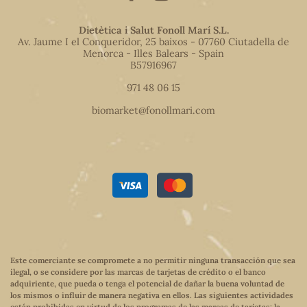
Dietètica i Salut Fonoll Marí S.L.
Av. Jaume I el Conqueridor, 25 baixos - 07760 Ciutadella de
Menorca - Illes Balears - Spain
B57916967
971 48 06 15
biomarket@fonollmari.com
Este comerciante se compromete a no permitir ninguna transacción que sea
ilegal, o se considere por las marcas de tarjetas de crédito o el banco
adquiriente, que pueda o tenga el potencial de dañar la buena voluntad de
los mismos o influir de manera negativa en ellos. Las siguientes actividades
están prohibidas en virtud de los programas de las marcas de tarjetas: la