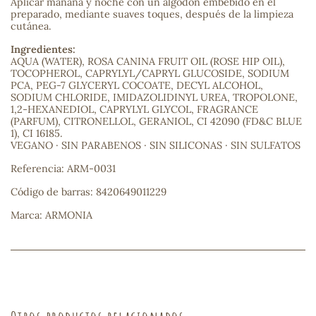
Aplicar mañana y noche con un algodón embebido en el
preparado, mediante suaves toques, después de la limpieza
cutánea.
sa
Ingredientes:
AQUA (WATER), ROSA CANINA FRUIT OIL (ROSE HIP OIL),
TOCOPHEROL, CAPRYLYL/CAPRYL GLUCOSIDE, SODIUM
PCA, PEG-7 GLYCERYL COCOATE, DECYL ALCOHOL,
SODIUM CHLORIDE, IMIDAZOLIDINYL UREA, TROPOLONE,
1,2-HEXANEDIOL, CAPRYLYL GLYCOL, FRAGRANCE
(PARFUM), CITRONELLOL, GERANIOL, CI 42090 (FD&C BLUE
1), CI 16185.
RSONAL
VEGANO · SIN PARABENOS · SIN SILICONAS · SIN SULFATOS
rales
Referencia: ARM-0031
Código de barras: 8420649011229
Marca: ARMONIA
ia
es