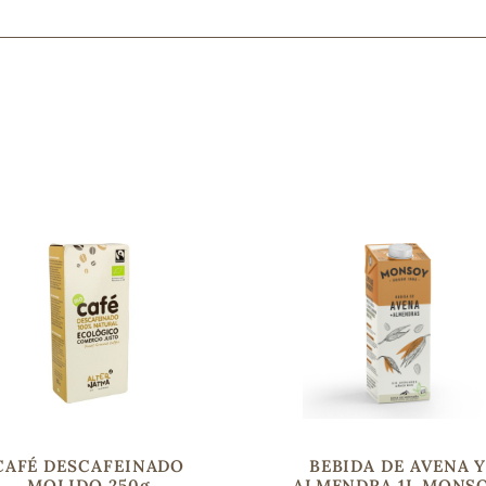
Mascarillas, peeling y exfoliantes
Higiene íntima
Hidrolatos y aguas florales
Cuidado facial
Higiene y cuidado capilar
Higiene bucal
Protección solar y bronceadores
¿No e
contá
CAFÉ DESCAFEINADO
BEBIDA DE AVENA 
MOLIDO 250g
ALMENDRA 1L MONS