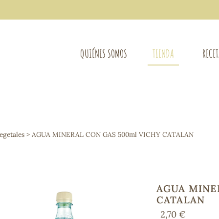
QUIÉNES SOMOS
TIENDA
RECE
COMPLEMENTOS DIETÉTICOS
LIMPIE
Osteo-articular
egetales
> AGUA MINERAL CON GAS 500ml VICHY CATALAN
Mujer
LIBROS
Defensas - Resfriados
entes
Alergias
Sistema nervioso
Control de peso
AGUA MINE
Extracto de plantas
CATALAN
Ácidos Grasos
2,70 €
Depurativos