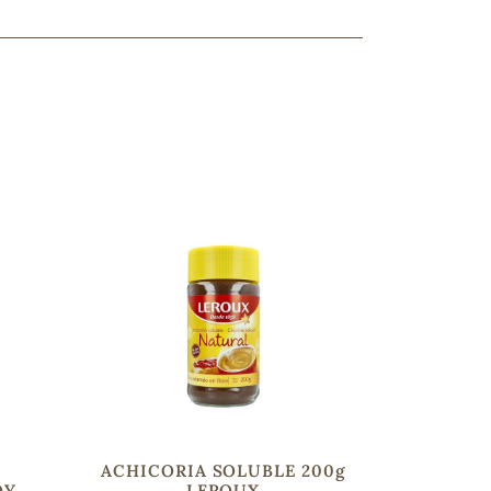
ncuentras tu producto?
ctanos
y lo encontraremos
Y
ACHICORIA SOLUBLE 200g
OY
LEROUX