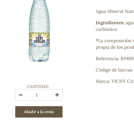
Bienestar emocional
Jalea Real
Agua Mineral Nat
Memoria
Ingredientes:
agua
Hierro
carbónico.
Deporte
Digestivos
*
La composición m
Circulatorio, colesterol y glucosa
propia de los pro
Superalimentos
Proteína
Referencia: R1900
Energía
Código de barras
Antioxidantes
Vitaminas y Minerales
Marca: VICHY C
CANTIDAD
COSMÉTICA E HIGIENE PERSONAL
Cremas, lociones y aceites corporales
Hombre
Añadir a la cesta
Higiene personal
Labiales
Aceites esenciales y aromaterapia
Aceites vegetales