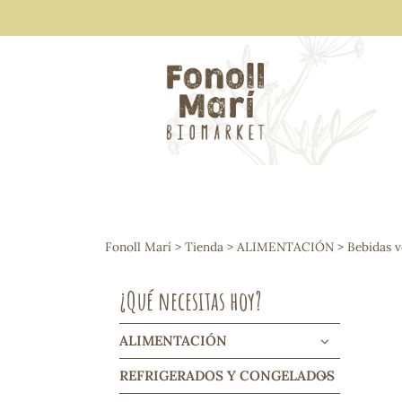
ALIMENTACIÓN
Arroces y legumbres
Fonoll Marí
>
Tienda
>
ALIMENTACIÓN
>
Bebidas v
Frutos secos y snacks
Semillas
¿Qué necesitas hoy?
Cereales, mueslis, hinchados y cruji
Galletas y dulces
Vinos y cavas
ALIMENTACIÓN
Condimentos y salsas
REFRIGERADOS Y CONGELADOS
Harinas y sémolas
Pasta