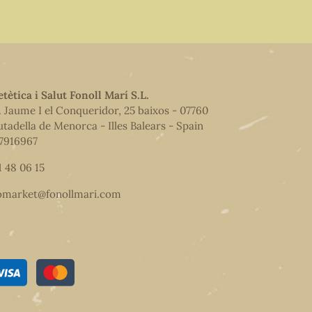
etètica i Salut Fonoll Marí S.L.
. Jaume I el Conqueridor, 25 baixos - 07760
utadella de Menorca - Illes Balears - Spain
7916967
1 48 06 15
omarket@fonollmari.com