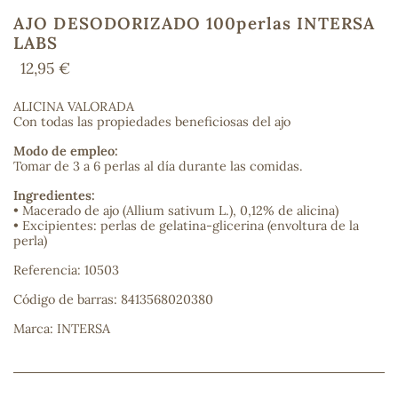
AJO DESODORIZADO 100perlas INTERSA
LABS
12,95 €
COS
ALICINA VALORADA
Con todas las propiedades beneficiosas del ajo
Modo de empleo:
Tomar de 3 a 6 perlas al día durante las comidas.
Ingredientes:
• Macerado de ajo (Allium sativum L.), 0,12% de alicina)
• Excipientes: perlas de gelatina-glicerina (envoltura de la
perla)
Referencia: 10503
Código de barras: 8413568020380
Marca: INTERSA