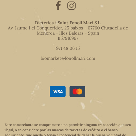
Dietètica i Salut Fonoll Marí S.L.
Av. Jaume I el Conqueridor, 25 baixos - 07760 Ciutadella de
Menorca - Illes Balears - Spain
B57916967
971 48 06 15
biomarket@fonollmari.com
Este comerciante se compromete a no permitir ninguna transacción que sea
ilegal, o se considere por las marcas de tarjetas de crédito o el banco
adquiriente, que pueda o tenga el potencial de dañar la buena voluntad de