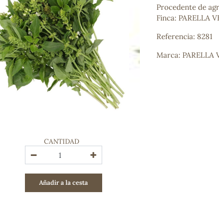
Procedente de agr
Bienestar emocional
Finca: PARELLA V
Jalea Real
Memoria
Referencia: 8281
Hierro
Deporte
Marca: PARELLA 
Digestivos
Circulatorio, colesterol y glucosa
Superalimentos
Proteína
Energía
Antioxidantes
Vitaminas y Minerales
CANTIDAD
COSMÉTICA E HIGIENE PERSONAL
Cremas, lociones y aceites corporales
Hombre
Añadir a la cesta
Higiene personal
Labiales
Aceites esenciales y aromaterapia
Aceites vegetales