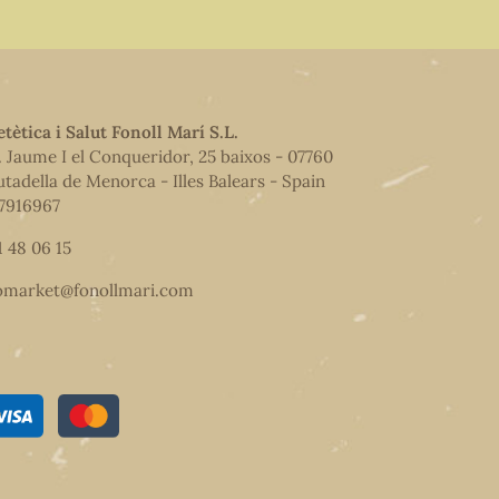
etètica i Salut Fonoll Marí S.L.
. Jaume I el Conqueridor, 25 baixos - 07760
utadella de Menorca - Illes Balears - Spain
7916967
1 48 06 15
omarket@fonollmari.com