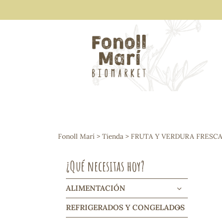
ALIMENTACIÓN
Arroces y legumbres
Fonoll Marí
>
Tienda
>
FRUTA Y VERDURA FRESC
Frutos secos y snacks
Semillas
¿Qué necesitas hoy?
Cereales, mueslis, hinchados y cruji
Galletas y dulces
Vinos y cavas
ALIMENTACIÓN
Condimentos y salsas
REFRIGERADOS Y CONGELADOS
Harinas y sémolas
Pasta