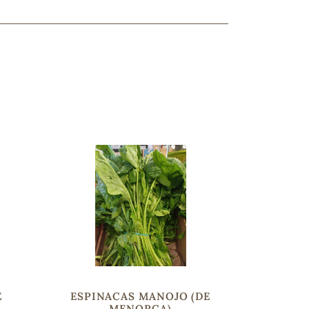
ncuentras tu producto?
ctanos
y lo encontraremos
E
ESPINACAS MANOJO (DE
MENORCA)