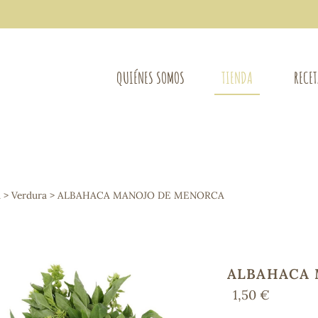
QUIÉNES SOMOS
TIENDA
RECE
COMPLEMENTOS DIETÉTICOS
LIMPIE
Osteo-articular
A
>
Verdura
> ALBAHACA MANOJO DE MENORCA
Mujer
LIBROS
Defensas - Resfriados
entes
Alergias
Sistema nervioso
Control de peso
ALBAHACA 
Extracto de plantas
1,50 €
Ácidos Grasos
Depurativos