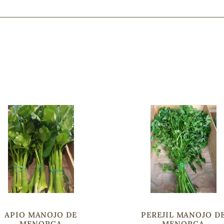
Mascarillas, peeling y exfoliantes
Higiene íntima
Hidrolatos y aguas florales
Cuidado facial
Higiene y cuidado capilar
Higiene bucal
Protección solar y bronceadores
¿No e
contá
APIO MANOJO DE
PEREJIL MANOJO D
MENORCA
MENORCA