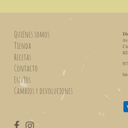
Quiénes somos
Di
Av
Tienda
Ci
B5
Recetas
97
Contacto
bi
Envíos
Cambios y devoluciones