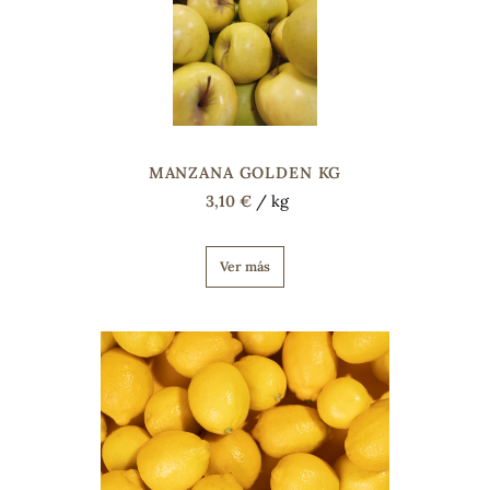
sa
MANZANA GOLDEN KG
3,10 €
/ kg
RSONAL
rales
Ver más
ia
es