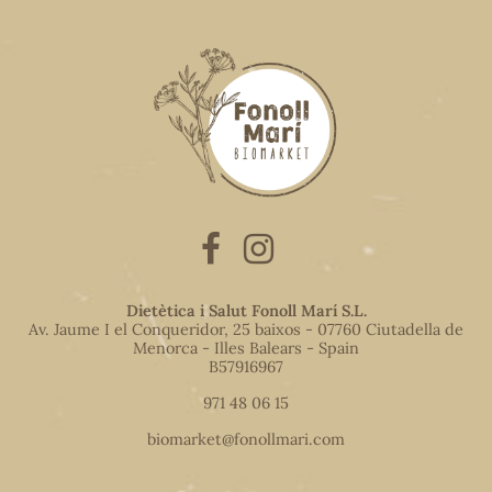
Dietètica i Salut Fonoll Marí S.L.
Av. Jaume I el Conqueridor, 25 baixos - 07760 Ciutadella de
Menorca - Illes Balears - Spain
B57916967
971 48 06 15
biomarket@fonollmari.com