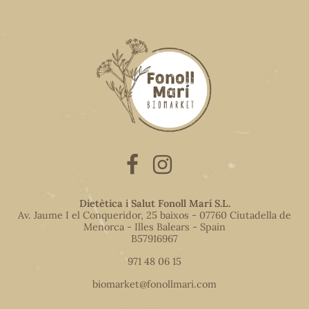
Dietètica i Salut Fonoll Marí S.L.
Av. Jaume I el Conqueridor, 25 baixos - 07760 Ciutadella de
Menorca - Illes Balears - Spain
B57916967
971 48 06 15
biomarket@fonollmari.com