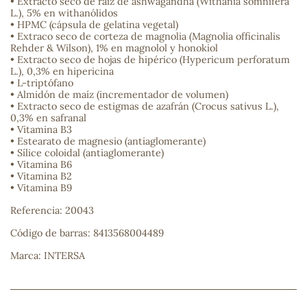
• Extracto seco de raíz de ashwagandha (Withania somnifera
L.), 5% en withanólidos
• HPMC (cápsula de gelatina vegetal)
sa
• Extraco seco de corteza de magnolia (Magnolia officinalis
Rehder & Wilson), 1% en magnolol y honokiol
• Extracto seco de hojas de hipérico (Hypericum perforatum
L.), 0,3% en hipericina
• L-triptófano
• Almidón de maíz (incrementador de volumen)
• Extracto seco de estigmas de azafrán (Crocus sativus L.),
0,3% en safranal
• Vitamina B3
RSONAL
• Estearato de magnesio (antiaglomerante)
rales
• Sílice coloidal (antiaglomerante)
• Vitamina B6
• Vitamina B2
• Vitamina B9
Referencia: 20043
ia
Código de barras: 8413568004489
es
Marca: INTERSA