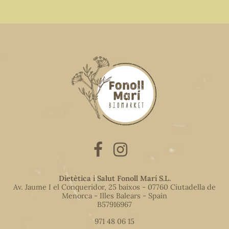
Dietètica i Salut Fonoll Marí S.L.
Av. Jaume I el Conqueridor, 25 baixos - 07760 Ciutadella de
Menorca - Illes Balears - Spain
B57916967
971 48 06 15