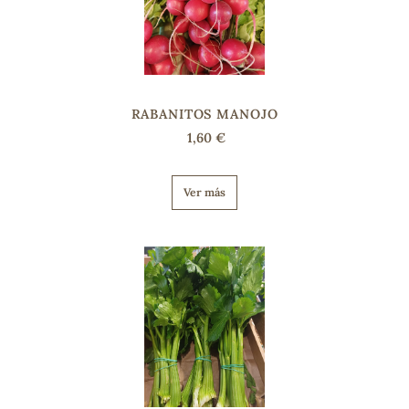
sa
RABANITOS MANOJO
1,60 €
RSONAL
Ver más
rales
ia
es