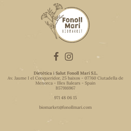
Dietètica i Salut Fonoll Marí S.L.
Av. Jaume I el Conqueridor, 25 baixos - 07760 Ciutadella de
Menorca - Illes Balears - Spain
B57916967
971 48 06 15
biomarket@fonollmari.com