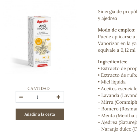
Bienestar emocional
Jalea Real
Sinergia de propól
Memoria
y ajedrea
Hierro
Modo de empleo:
Deporte
Puede aplicarse a 
Digestivos
Vaporizar en la ga
Circulatorio, colesterol y glucosa
equivale a 0,12 ml
Superalimentos
Proteína
Ingredientes:
Energía
• Extracto de pro
Antioxidantes
• Extracto de ruib
Vitaminas y Minerales
• Miel líquida
CANTIDAD
• Aceites esenciale
COSMÉTICA E HIGIENE PERSONAL
- Lavanda (Lavandu
Cremas, lociones y aceites corporales
- Mirra (Commiph
Hombre
- Romero (Rosmarin
Añadir a la cesta
Higiene personal
- Menta (Mentha p
Labiales
- Ajedrea (Saturej
Aceites esenciales y aromaterapia
- Naranjo dulce (C
Aceites vegetales