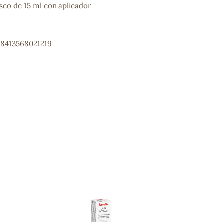
sco de 15 ml con aplicador
 8413568021219
ncuentras tu producto?
ctanos
y lo encontraremos