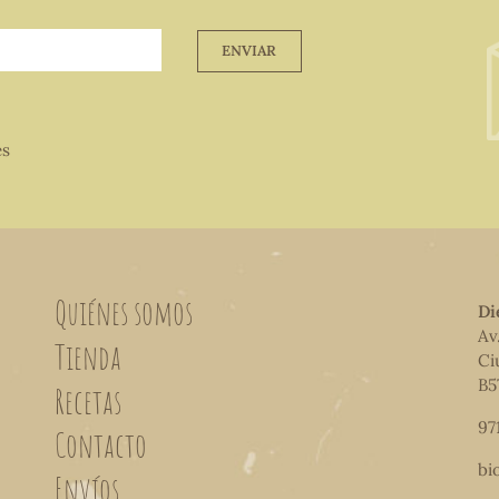
ENVIAR
es
Quiénes somos
Di
Av
Tienda
Ci
B5
Recetas
97
Contacto
bi
Envíos