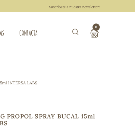
Suscríbete a nuestra newsletter!
0
TAS
CONTACTA
Buscar
TOTAL COMPRA:
0,00 €
ZA DEL HOGAR
5ml INTERSA LABS
Hacer un pedido
G PROPOL SPRAY BUCAL 15ml
ABS