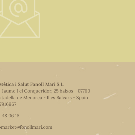
etètica i Salut Fonoll Marí S.L.
. Jaume I el Conqueridor, 25 baixos - 07760
utadella de Menorca - Illes Balears - Spain
7916967
1 48 06 15
omarket@fonollmari.com