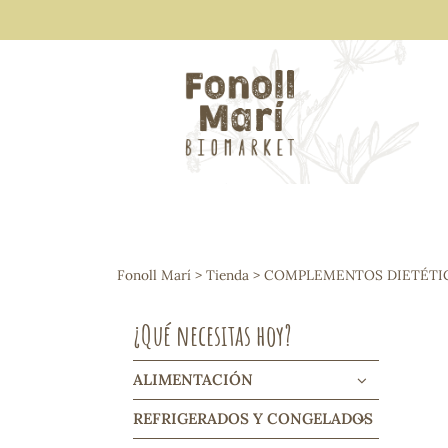
ALIMENTACIÓN
Arroces y legumbres
Fonoll Marí
>
Tienda
>
COMPLEMENTOS DIETÉTI
Frutos secos y snacks
Semillas
¿Qué necesitas hoy?
Cereales, mueslis, hinchados y cruji
Galletas y dulces
Vinos y cavas
ALIMENTACIÓN
Condimentos y salsas
REFRIGERADOS Y CONGELADOS
Harinas y sémolas
Pasta