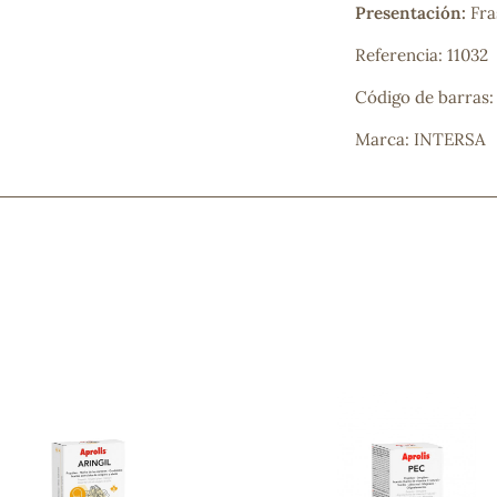
Presentación:
Fra
Mascarillas, peeling y exfoliantes
Higiene íntima
Referencia: 11032
Hidrolatos y aguas florales
Cuidado facial
Código de barras:
Higiene y cuidado capilar
Marca: INTERSA
Higiene bucal
Protección solar y bronceadores
¿No e
contá