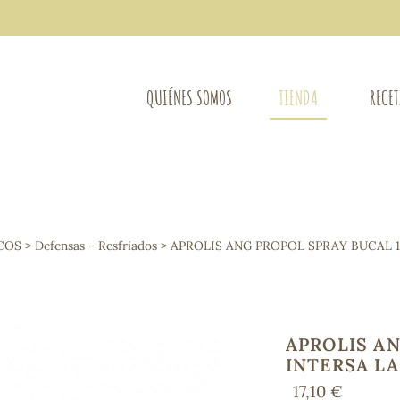
QUIÉNES SOMOS
TIENDA
RECE
COMPLEMENTOS DIETÉTICOS
LIMPIE
Osteo-articular
COS
>
Defensas - Resfriados
> APROLIS ANG PROPOL SPRAY BUCAL 1
Mujer
LIBROS
Defensas - Resfriados
entes
Alergias
Sistema nervioso
Control de peso
APROLIS AN
Extracto de plantas
INTERSA L
Ácidos Grasos
17,10 €
Depurativos