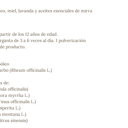
eo, miel, lavanda y aceites esenciales de mirra
partir de los 12 años de edad.
rganta de 3 a 6 veces al día. 1 pulverización
 de producto.
póleo
arbo (Rheum officinalis L.)
s de:
la officinalis)
ora myrrha L.)
us officinalis L.)
iperita L.)
a montana L.)
itrus sinensis)