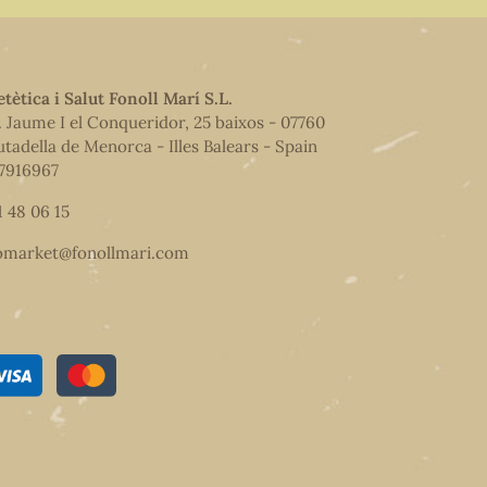
etètica i Salut Fonoll Marí S.L.
. Jaume I el Conqueridor, 25 baixos - 07760
utadella de Menorca - Illes Balears - Spain
7916967
1 48 06 15
omarket@fonollmari.com