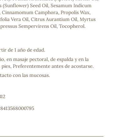
s (Sunflower) Seed Oil, Sesamum Indicum
l, Cinnamomum Camphora, Propolis Wax,
olia Vera Oil, Citrus Aurantium Oil, Myrtus
pressus Sempervirens Oil, Tocopherol.
rtir de 1 año de edad.
ño, en masaje pectoral, de espalda y en la
s pies, Preferentemente antes de acostarse.
ncuentras tu producto?
ntacto con las mucosas.
ctanos
y lo encontraremos
312
: 8413568000795