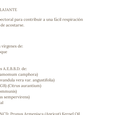
ELAJANTE
ectoral para contribuir a una fácil respiración
s de acostarse.
s vírgenes de:
oque
s A.E.B.B.D. de:
innamomum camphora)
vandula vera var. angustifolia)
PGB) (Citrus aurantium)
communis)
us sempervirens)
al
I): Prunus Armeniaca (Apricot) Kernel Oil,