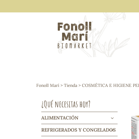
ALIMENTACIÓN
Arroces y legumbres
Fonoll Marí
>
Tienda
>
COSMÉTICA E HIGIENE P
Frutos secos y snacks
Semillas
¿Qué necesitas hoy?
Cereales, mueslis, hinchados y cruji
Galletas y dulces
Vinos y cavas
ALIMENTACIÓN
Condimentos y salsas
REFRIGERADOS Y CONGELADOS
Harinas y sémolas
Pasta