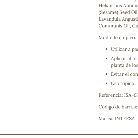
Mascarillas, peeling y exfoliantes
Helianthus Annuu
Higiene íntima
(Sesame) Seed Oi
Hidrolatos y aguas florales
Lavandula Angustif
Cuidado facial
Communis Oil, Cu
Higiene y cuidado capilar
Modo de empleo:
Higiene bucal
Protección solar y bronceadores
Utilizar a pa
Aplicar al ni
planta de lo
¿No e
Evitar el co
contá
Uso tópico
Referencia: ISA-0
Código de barras
Marca: INTERSA