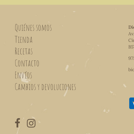
Quiénes somos
Di
Av
Tienda
Ci
B5
Recetas
97
Contacto
bi
Envíos
Cambios y devoluciones