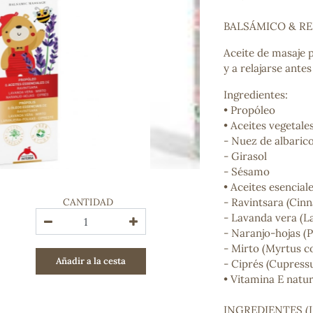
Bienestar emocional
Jalea Real
BALSÁMICO & R
Memoria
Aceite de masaje p
Hierro
y a relajarse ante
Deporte
Digestivos
Ingredientes:
Circulatorio, colesterol y glucosa
• Propóleo
Superalimentos
• Aceites vegetale
Proteína
- Nuez de albaric
Energía
- Girasol
Antioxidantes
- Sésamo
Vitaminas y Minerales
• Aceites esenciale
CANTIDAD
- Ravintsara (C
COSMÉTICA E HIGIENE PERSONAL
- Lavanda vera (La
Cremas, lociones y aceites corporales
- Naranjo-hojas (
Hombre
- Mirto (Myrtus 
Añadir a la cesta
Higiene personal
- Ciprés (Cupress
Labiales
• Vitamina E natur
Aceites esenciales y aromaterapia
Aceites vegetales
INGREDIENTES (INC