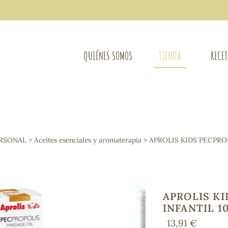
QUIÉNES SOMOS
TIENDA
RECE
COMPLEMENTOS DIETÉTICOS
LIMPIE
Osteo-articular
ERSONAL
>
Aceites esenciales y aromaterapia
> APROLIS KIDS PECPRO
Mujer
LIBROS
Defensas - Resfriados
entes
Alergias
Sistema nervioso
Control de peso
APROLIS K
Extracto de plantas
INFANTIL 1
Ácidos Grasos
13,91 €
Depurativos