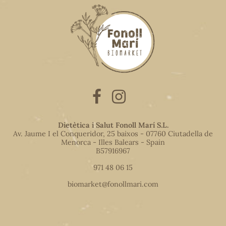
Dietètica i Salut Fonoll Marí S.L.
Av. Jaume I el Conqueridor, 25 baixos - 07760 Ciutadella de
Menorca - Illes Balears - Spain
B57916967
971 48 06 15
biomarket@fonollmari.com