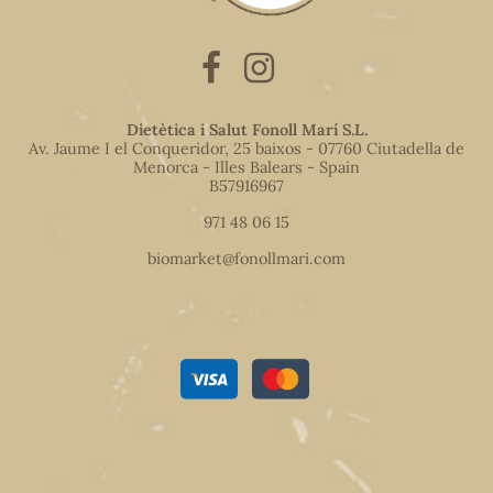
Dietètica i Salut Fonoll Marí S.L.
Av. Jaume I el Conqueridor, 25 baixos - 07760 Ciutadella de
Menorca - Illes Balears - Spain
B57916967
971 48 06 15
biomarket@fonollmari.com