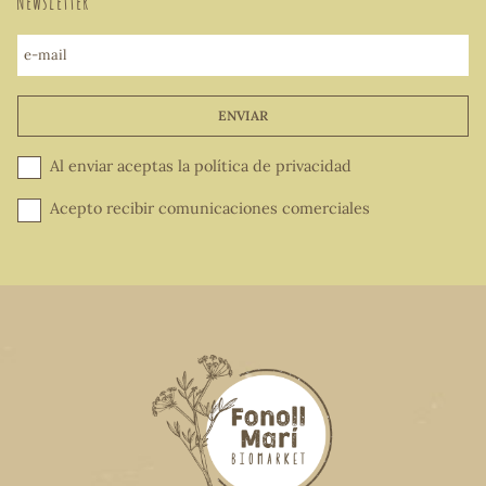
Newsletter
e-mail
ENVIAR
Al enviar aceptas la
política de privacidad
Acepto recibir comunicaciones comerciales