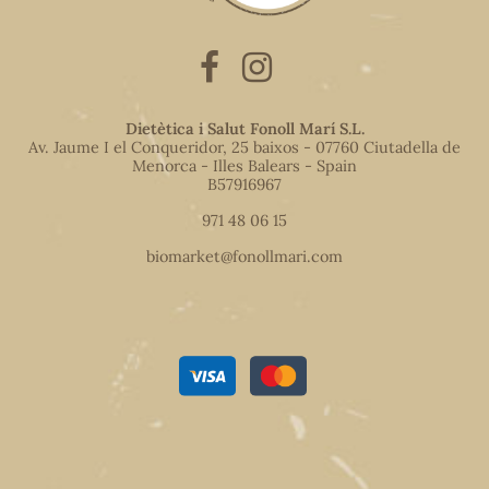
Dietètica i Salut Fonoll Marí S.L.
Av. Jaume I el Conqueridor, 25 baixos - 07760 Ciutadella de
Menorca - Illes Balears - Spain
B57916967
971 48 06 15
biomarket@fonollmari.com