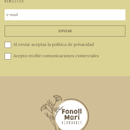
Newsletter
e-mail
ENVIAR
Al enviar aceptas la
política de privacidad
Acepto recibir comunicaciones comerciales