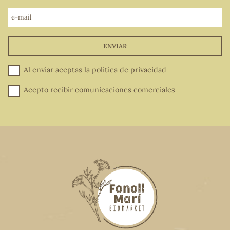
e-mail
ENVIAR
Al enviar aceptas la
política de privacidad
Acepto recibir comunicaciones comerciales