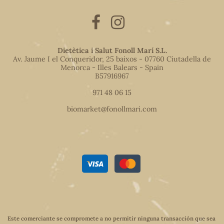
Dietètica i Salut Fonoll Marí S.L.
Av. Jaume I el Conqueridor, 25 baixos - 07760 Ciutadella de
Menorca - Illes Balears - Spain
B57916967
971 48 06 15
biomarket@fonollmari.com
Este comerciante se compromete a no permitir ninguna transacción que sea