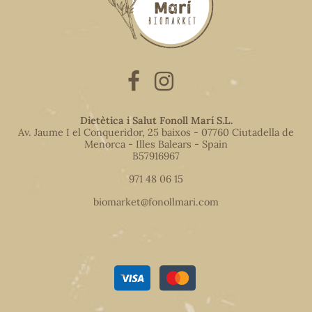
Dietètica i Salut Fonoll Marí S.L.
Av. Jaume I el Conqueridor, 25 baixos - 07760 Ciutadella de
Menorca - Illes Balears - Spain
B57916967
971 48 06 15
biomarket@fonollmari.com