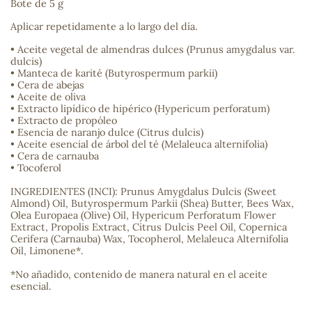
Bote de 5 g
sa
Aplicar repetidamente a lo largo del día.
• Aceite vegetal de almendras dulces (Prunus amygdalus var.
dulcis)
• Manteca de karité (Butyrospermum parkii)
• Cera de abejas
• Aceite de oliva
• Extracto lipídico de hipérico (Hypericum perforatum)
• Extracto de propóleo
• Esencia de naranjo dulce (Citrus dulcis)
RSONAL
• Aceite esencial de árbol del té (Melaleuca alternifolia)
rales
• Cera de carnauba
• Tocoferol
INGREDIENTES (INCI): Prunus Amygdalus Dulcis (Sweet
Almond) Oil, Butyrospermum Parkii (Shea) Butter, Bees Wax,
Olea Europaea (Olive) Oil, Hypericum Perforatum Flower
ia
Extract, Propolis Extract, Citrus Dulcis Peel Oil, Copernica
Cerifera (Carnauba) Wax, Tocopherol, Melaleuca Alternifolia
Oil, Limonene*.
es
*No añadido, contenido de manera natural en el aceite
esencial.