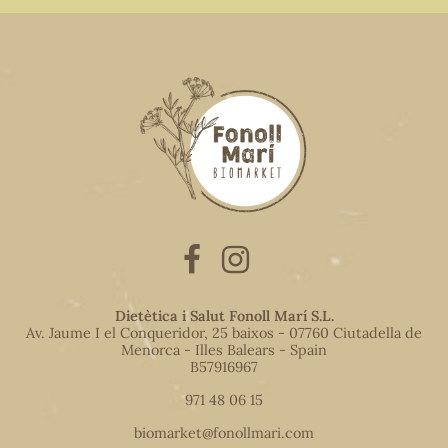
Dietètica i Salut Fonoll Marí S.L.
Av. Jaume I el Conqueridor, 25 baixos - 07760 Ciutadella de
Menorca - Illes Balears - Spain
B57916967
971 48 06 15
biomarket@fonollmari.com