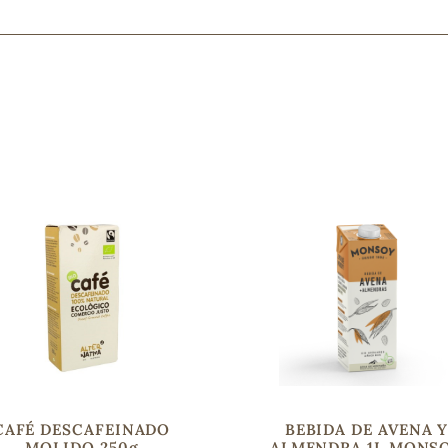
Mascarillas, peeling y exfoliantes
Higiene íntima
Hidrolatos y aguas florales
Cuidado facial
Higiene y cuidado capilar
Higiene bucal
Protección solar y bronceadores
¿No e
contá
CAFÉ DESCAFEINADO
BEBIDA DE AVENA 
MOLIDO 250g
ALMENDRA 1L MONS