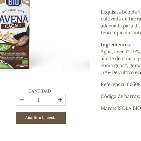
Bienestar emocional
Jalea Real
Exquisita bebida v
Memoria
cultivada en tierr
Hierro
adecuada para dis
Deporte
tentempié durante
Digestivos
Ingredientes:
Circulatorio, colesterol y glucosa
Agua, avena* 11%,
Superalimentos
aceite de girasol p
Proteína
goma guar*, goma 
Energía
. (*)=De cultivo ec
Antioxidantes
Vitaminas y Minerales
Referencia: 60508
CANTIDAD
Código de barras
COSMÉTICA E HIGIENE PERSONAL
Cremas, lociones y aceites corporales
Marca: ISOLA BIO
Hombre
Añadir a la cesta
Higiene personal
Labiales
Aceites esenciales y aromaterapia
Aceites vegetales