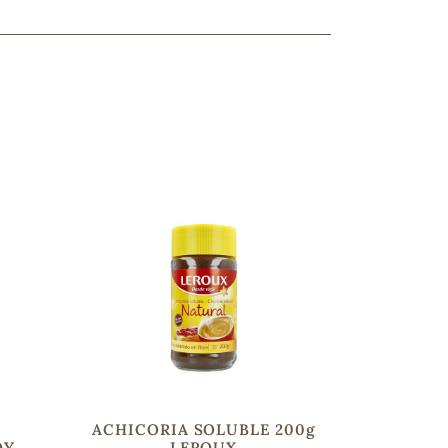
ncuentras tu producto?
ctanos
y lo encontraremos
Y
ACHICORIA SOLUBLE 200g
OY
LEROUX