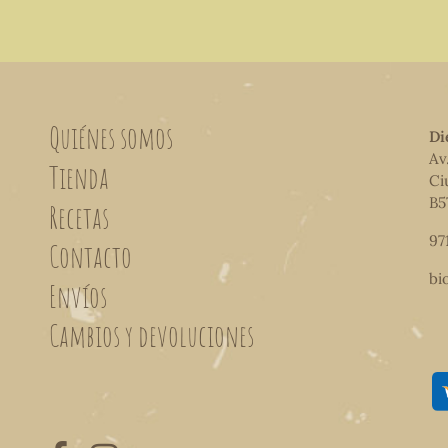
Quiénes somos
Di
Av
Tienda
Ci
B5
Recetas
97
Contacto
bi
Envíos
Cambios y devoluciones