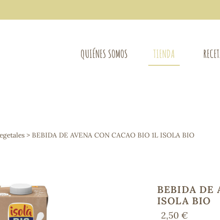
QUIÉNES SOMOS
TIENDA
RECE
COMPLEMENTOS DIETÉTICOS
LIMPIE
Osteo-articular
egetales
> BEBIDA DE AVENA CON CACAO BIO 1L ISOLA BIO
Mujer
LIBROS
Defensas - Resfriados
entes
Alergias
Sistema nervioso
Control de peso
BEBIDA DE 
Extracto de plantas
ISOLA BIO
Ácidos Grasos
2,50 €
Depurativos