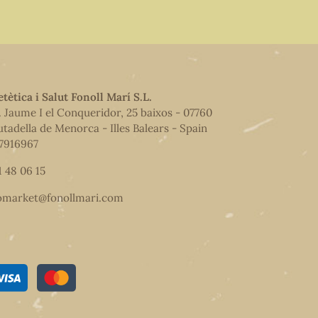
etètica i Salut Fonoll Marí S.L.
. Jaume I el Conqueridor, 25 baixos - 07760
utadella de Menorca - Illes Balears - Spain
7916967
1 48 06 15
omarket@fonollmari.com