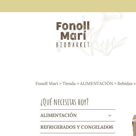
ALIMENTACIÓN
Arroces y legumbres
Fonoll Marí
>
Tienda
>
ALIMENTACIÓN
>
Bebidas v
Frutos secos y snacks
Semillas
¿Qué necesitas hoy?
Cereales, mueslis, hinchados y cruji
Galletas y dulces
Vinos y cavas
ALIMENTACIÓN
Condimentos y salsas
REFRIGERADOS Y CONGELADOS
Harinas y sémolas
Pasta