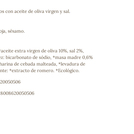
s con aceite de oliva virgen y sal.
oja, sésamo.
*aceite extra virgen de oliva 10%, sal 2%,
ez: bicarbonato de sódio, *masa madre 0,6%
 *harina de cebada malteada, *levadura de
ante: *extracto de romero. *Ecológico.
620050506
: 8008620050506