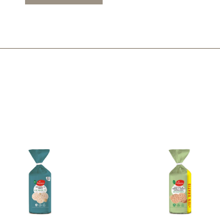
Mascarillas, peeling y exfoliantes
Higiene íntima
Hidrolatos y aguas florales
Cuidado facial
Higiene y cuidado capilar
Higiene bucal
Protección solar y bronceadores
¿No e
contá