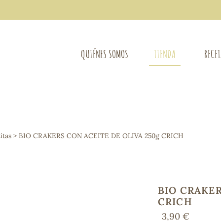
QUIÉNES SOMOS
TIENDA
RECE
COMPLEMENTOS DIETÉTICOS
LIMPIE
Osteo-articular
itas
> BIO CRAKERS CON ACEITE DE OLIVA 250g CRICH
Mujer
LIBROS
Defensas - Resfriados
entes
Alergias
Sistema nervioso
Control de peso
BIO CRAKER
Extracto de plantas
CRICH
Ácidos Grasos
3,90 €
Depurativos