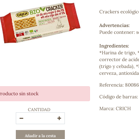
Bienestar emocional
Jalea Real
Crackers ecológico
Memoria
Hierro
Advertencias:
Deporte
Puede contener: s
Digestivos
Circulatorio, colesterol y glucosa
Ingredientes:
Superalimentos
*Harina de trigo, 
Proteína
corrector de acid
Energía
(trigo y cebada),
Antioxidantes
cerveza, antioxid
Vitaminas y Minerales
Referencia: 8008
roducto sin stock
COSMÉTICA E HIGIENE PERSONAL
Código de barras
Cremas, lociones y aceites corporales
Marca: CRICH
CANTIDAD
Hombre
Higiene personal
Labiales
Aceites esenciales y aromaterapia
Añadir a la cesta
Aceites vegetales