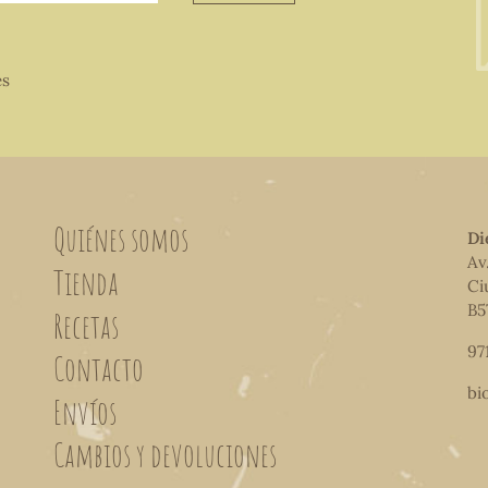
es
Quiénes somos
Di
Av
Tienda
Ci
B5
Recetas
97
Contacto
bi
Envíos
Cambios y devoluciones