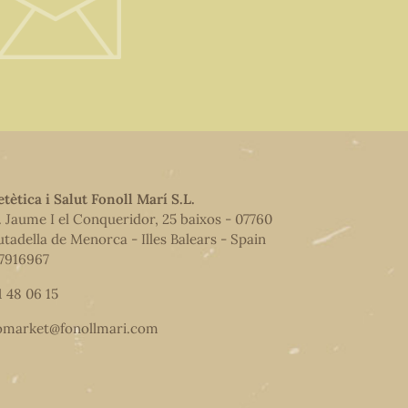
etètica i Salut Fonoll Marí S.L.
. Jaume I el Conqueridor, 25 baixos - 07760
utadella de Menorca - Illes Balears - Spain
7916967
1 48 06 15
omarket@fonollmari.com