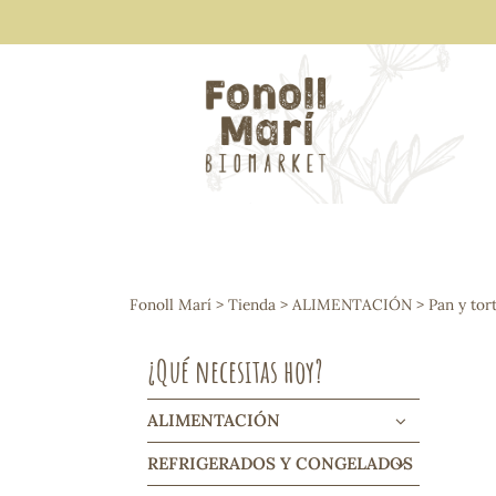
ALIMENTACIÓN
Arroces y legumbres
Fonoll Marí
>
Tienda
>
ALIMENTACIÓN
>
Pan y tort
Frutos secos y snacks
Semillas
¿Qué necesitas hoy?
Cereales, mueslis, hinchados y cruji
Galletas y dulces
Vinos y cavas
ALIMENTACIÓN
Condimentos y salsas
REFRIGERADOS Y CONGELADOS
Harinas y sémolas
Pasta