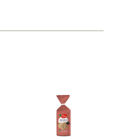
ncuentras tu producto?
ctanos
y lo encontraremos