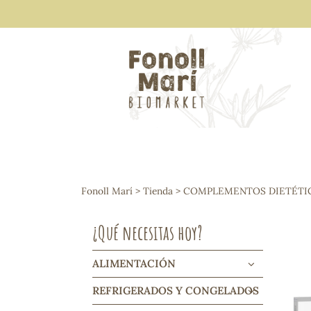
ALIMENTACIÓN
Arroces y legumbres
Fonoll Marí
>
Tienda
>
COMPLEMENTOS DIETÉTI
Frutos secos y snacks
Semillas
¿Qué necesitas hoy?
Cereales, mueslis, hinchados y cruji
Galletas y dulces
Vinos y cavas
ALIMENTACIÓN
Condimentos y salsas
REFRIGERADOS Y CONGELADOS
Harinas y sémolas
Pasta