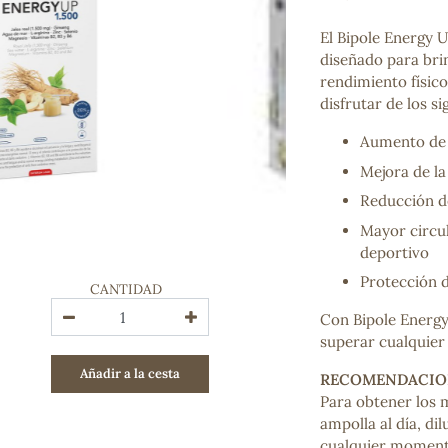
Bienestar emocional
Jalea Real
El Bipole Energy 
Memoria
diseñado para bri
Hierro
rendimiento físico
Deporte
disfrutar de los si
Digestivos
Aumento de l
Circulatorio, colesterol y glucosa
Superalimentos
Mejora de l
Proteína
Reducción de
Energía
Mayor circu
Antioxidantes
deportivo
Vitaminas y Minerales
Protección d
CANTIDAD
COSMÉTICA E HIGIENE PERSONAL
Con Bipole Energy
Cremas, lociones y aceites corporales
superar cualquier 
Hombre
Añadir a la cesta
Higiene personal
RECOMENDACIO
Labiales
Para obtener los 
Aceites esenciales y aromaterapia
ampolla al día, d
Aceites vegetales
cualquier momento