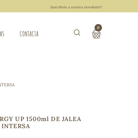
Suscríbete a nuestra newsletter!
0
TAS
CONTACTA
Buscar
TOTAL COMPRA:
0,00 €
ZA DEL HOGAR
INTERSA
Hacer un pedido
RGY UP 1500ml DE JALEA
 INTERSA