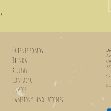
es
Quiénes somos
Di
Av
Tienda
Ci
B5
Recetas
97
Contacto
bi
Envíos
Cambios y devoluciones