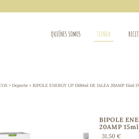
QUIÉNES SOMOS
TIENDA
RECE
COMPLEMENTOS DIETÉTICOS
LIMPIE
Osteo-articular
COS
>
Deporte
> BIPOLE ENERGY UP 1500ml DE JALEA 20AMP 15ml 
Mujer
LIBROS
Defensas - Resfriados
entes
Alergias
Sistema nervioso
Control de peso
BIPOLE ENE
Extracto de plantas
20AMP 15ml
Ácidos Grasos
31,50 €
Depurativos