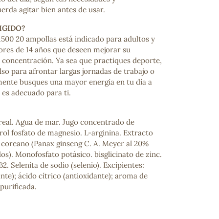
erda agitar bien antes de usar.
IGIDO?
1500 20 ampollas está indicado para adultos y
res de 14 años que deseen mejorar su
 y concentración. Ya sea que practiques deporte,
so para afrontar largas jornadas de trabajo o
mente busques una mayor energía en tu día a
 es adecuado para ti.
ncuentras tu producto?
 real. Agua de mar. Jugo concentrado de
ctanos
y lo encontraremos
rol fosfato de magnesio. L-arginina. Extracto
g coreano (Panax ginseng C. A. Meyer al 20%
os). Monofosfato potásico. bisglicinato de zinc.
2. Selenita de sodio (selenio). Excipientes:
nte); ácido cítrico (antioxidante); aroma de
purificada.