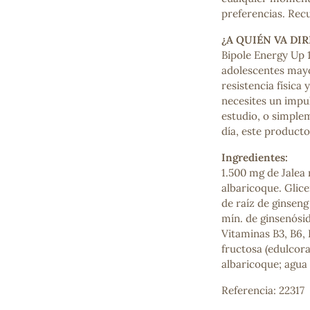
Mascarillas, peeling y exfoliantes
preferencias. Recu
Higiene íntima
¿A QUIÉN VA DIR
Hidrolatos y aguas florales
Bipole Energy Up 
Cuidado facial
adolescentes mayo
Higiene y cuidado capilar
resistencia física
Higiene bucal
necesites un impul
Protección solar y bronceadores
estudio, o simple
día, este producto
Ingredientes:
¿No e
1.500 mg de Jalea
contá
albaricoque. Glice
de raíz de ginsen
mín. de ginsenósid
Vitaminas B3, B6, B
fructosa (edulcora
albaricoque; agua 
Referencia: 22317