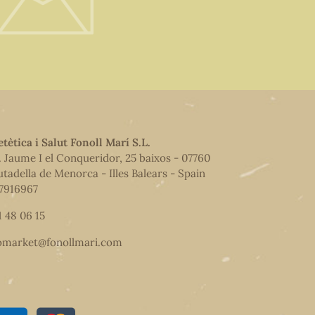
etètica i Salut Fonoll Marí S.L.
. Jaume I el Conqueridor, 25 baixos - 07760
utadella de Menorca - Illes Balears - Spain
7916967
1 48 06 15
omarket@fonollmari.com