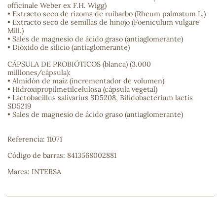
officinale Weber ex F.H. Wigg)
• Extracto seco de rizoma de ruibarbo (Rheum palmatum L.)
sa
• Extracto seco de semillas de hinojo (Foeniculum vulgare
Mill.)
• Sales de magnesio de ácido graso (antiaglomerante)
• Dióxido de silicio (antiaglomerante)
CÁPSULA DE PROBIÓTICOS (blanca) (3.000
milllones/cápsula):
• Almidón de maíz (incrementador de volumen)
• Hidroxipropilmetilcelulosa (cápsula vegetal)
RSONAL
• Lactobacillus salivarius SD5208, Bifidobacterium lactis
rales
SD5219
• Sales de magnesio de ácido graso (antiaglomerante)
Referencia: 11071
ia
Código de barras: 8413568002881
Marca: INTERSA
es