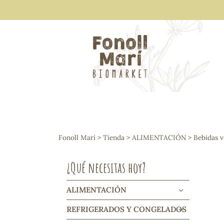
ALIMENTACIÓN
Arroces y legumbres
Fonoll Marí
>
Tienda
>
ALIMENTACIÓN
>
Bebidas v
Frutos secos y snacks
Semillas
¿Qué necesitas hoy?
Cereales, mueslis, hinchados y cruji
Galletas y dulces
Vinos y cavas
ALIMENTACIÓN
Condimentos y salsas
REFRIGERADOS Y CONGELADOS
Harinas y sémolas
Pasta