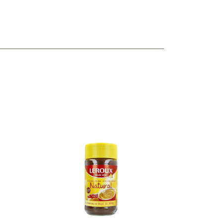
ncuentras tu producto?
ctanos
y lo encontraremos