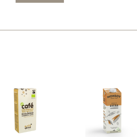
Mascarillas, peeling y exfoliantes
Higiene íntima
Hidrolatos y aguas florales
Cuidado facial
Higiene y cuidado capilar
Higiene bucal
Protección solar y bronceadores
¿No e
contá