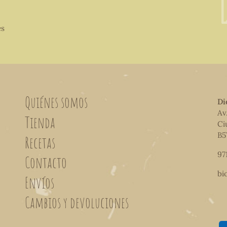
es
Quiénes somos
Di
Av
Tienda
Ci
B5
Recetas
97
Contacto
bi
Envíos
Cambios y devoluciones