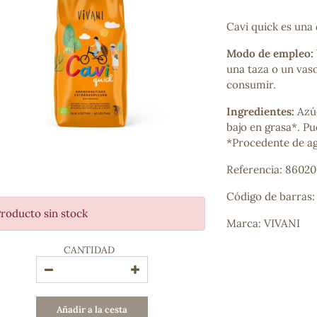
Bienestar emocional
Jalea Real
Cavi quick es una 
Memoria
Modo de empleo:
Hierro
una taza o un vaso
Deporte
consumir.
Digestivos
Circulatorio, colesterol y glucosa
Ingredientes:
Azúc
Superalimentos
bajo en grasa*. Pu
Proteína
*Procedente de ag
Energía
Antioxidantes
Referencia: 86020
Vitaminas y Minerales
Código de barras
roducto sin stock
COSMÉTICA E HIGIENE PERSONAL
Marca: VIVANI
Cremas, lociones y aceites corporales
CANTIDAD
Hombre
Higiene personal
Labiales
Aceites esenciales y aromaterapia
Añadir a la cesta
Aceites vegetales