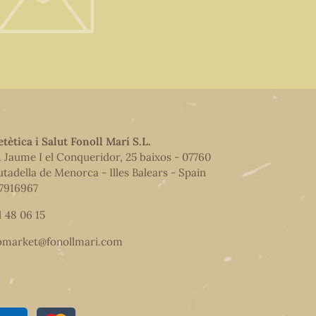
etètica i Salut Fonoll Marí S.L.
. Jaume I el Conqueridor, 25 baixos - 07760
utadella de Menorca - Illes Balears - Spain
7916967
1 48 06 15
omarket@fonollmari.com