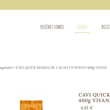
QUIÉNES SOMOS
TIENDA
RECE
COMPLEMENTOS DIETÉTICOS
LIMPIE
Osteo-articular
egetales
> CAVI QUICK BEBIDA DE CACAO EN POLVO 400g VIVANI
Mujer
LIBROS
Defensas - Resfriados
entes
Alergias
Sistema nervioso
Control de peso
CAVI QUICK
Extracto de plantas
400g VIVAN
Ácidos Grasos
4,81 €
Depurativos