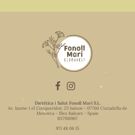
Dietètica i Salut Fonoll Marí S.L.
Av. Jaume I el Conqueridor, 25 baixos - 07760 Ciutadella de
Menorca - Illes Balears - Spain
B57916967
971 48 06 15