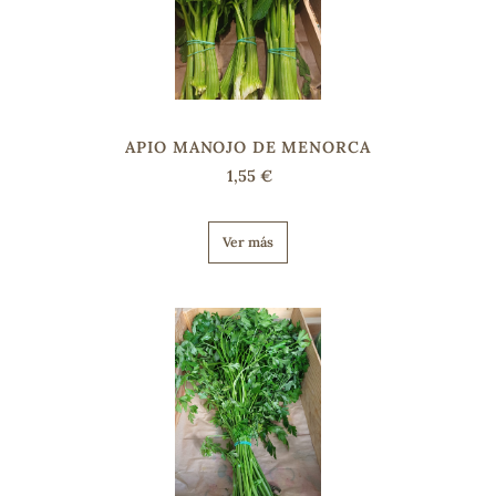
s
APIO MANOJO DE MENORCA
1,55 €
Ver más