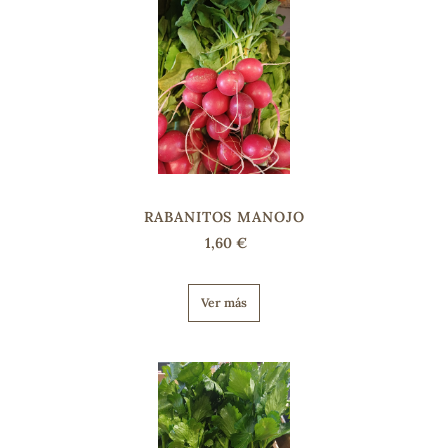
sa
RSONAL
rales
RABANITOS MANOJO
1,60 €
Ver más
ia
es