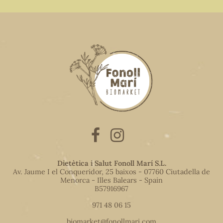
Dietètica i Salut Fonoll Marí S.L.
Av. Jaume I el Conqueridor, 25 baixos - 07760 Ciutadella de
Menorca - Illes Balears - Spain
B57916967
971 48 06 15
biomarket@fonollmari.com