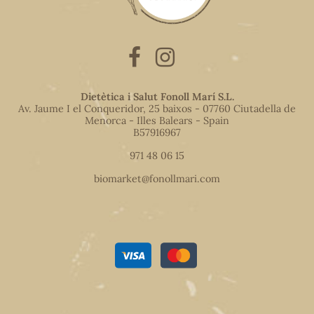
Dietètica i Salut Fonoll Marí S.L.
Av. Jaume I el Conqueridor, 25 baixos - 07760 Ciutadella de
Menorca - Illes Balears - Spain
B57916967
971 48 06 15
biomarket@fonollmari.com