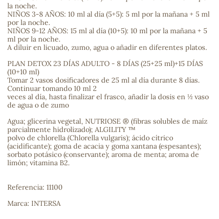
la noche.
NIÑOS 3-8 AÑOS: 10 ml al día (5+5): 5 ml por la mañana + 5 ml
sa
por la noche.
NIÑOS 9-12 AÑOS: 15 ml al día (10+5): 10 ml por la mañana + 5
ml por la noche.
A diluir en licuado, zumo, agua o añadir en diferentes platos.
PLAN DETOX 23 DÍAS ADULTO - 8 DÍAS (25+25 ml)+15 DÍAS
(10+10 ml)
Tomar 2 vasos dosificadores de 25 ml al día durante 8 días.
Continuar tomando 10 ml 2
RSONAL
veces al día, hasta finalizar el frasco, añadir la dosis en ½ vaso
rales
de agua o de zumo
Agua; glicerina vegetal, NUTRIOSE ® (fibras solubles de maíz
parcialmente hidrolizado); ALGILITY ™
polvo de chlorella (Chlorella vulgaris); ácido cítrico
(acidificante); goma de acacia y goma xantana (espesantes);
ia
sorbato potásico (conservante); aroma de menta; aroma de
limón; vitamina B2.
es
Referencia: 11100
Marca: INTERSA