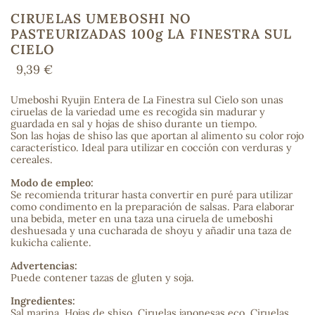
CIRUELAS UMEBOSHI NO
PASTEURIZADAS 100g LA FINESTRA SUL
CIELO
COS
9,39 €
Umeboshi Ryujin Entera de La Finestra sul Cielo son unas
ciruelas de la variedad ume es recogida sin madurar y
guardada en sal y hojas de shiso durante un tiempo.
Son las hojas de shiso las que aportan al alimento su color rojo
característico. Ideal para utilizar en cocción con verduras y
cereales.
Modo de empleo:
Se recomienda triturar hasta convertir en puré para utilizar
como condimento en la preparación de salsas. Para elaborar
una bebida, meter en una taza una ciruela de umeboshi
deshuesada y una cucharada de shoyu y añadir una taza de
kukicha caliente.
Advertencias:
Puede contener tazas de gluten y soja.
Ingredientes:
Sal marina, Hojas de shiso, Ciruelas japonesas eco, Ciruelas