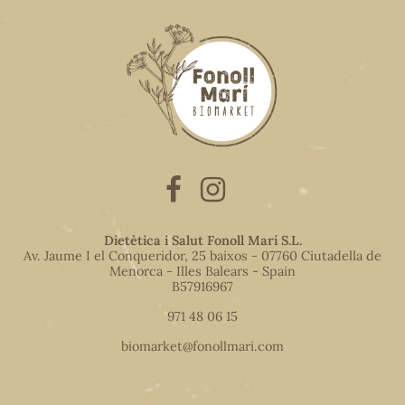
Dietètica i Salut Fonoll Marí S.L.
Av. Jaume I el Conqueridor, 25 baixos - 07760 Ciutadella de
Menorca - Illes Balears - Spain
B57916967
971 48 06 15
biomarket@fonollmari.com