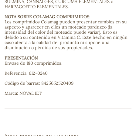
SULMINA, CANNALGES, CÚRCUMA ELEMENTALES o
HARPAGOFITO ELEMENTALES.
NOTA SOBRE COLAMAG COMPRIMIDOS:
s
Los comprimidos Colamag pueden presentar cambios en su
aspecto y aparecer en ellos un moteado parduzco (la
intensidad del color del moteado puede variar). Esto es
debido a su contenido en Vitamina C. Este hecho en ningún
caso afecta a la calidad del producto ni supone una
disminución o pérdida de sus propiedades.
PRESENTACIÓN
Envase de 180 comprimidos.
Referencia: 612-0240
Código de barras: 8425652520409
Marca: NOVADIET