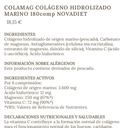
COLAMAG COLÁGENO HIDROLIZADO
MARINO 180comp NOVADIET
18,15 €
COS
INGREDIENTES
Colágeno hidrolizado de origen marino (pescado), Carbonato
de magnesio, Antiaglomerantes (celulosa microcristalina,
estearato de magnesio, dióxido de silicio), Vitamina C (ácido
L-ascórbico), Ácido hialurónico.
INFORMACIÓN SOBRE ALÉRGENOS
Este producto contiene derivados de pescado.
INGREDIENTES ACTIVOS
Por 6 comprimidos:
Colágeno de origen marino: 3.600 mg
Ácido hialurónico: 12 mg
Magnesio: 250 mg (67%*)
Vitamina C: 72 mg (90%*)
*VRN: Valores de Referencia de Nutrientes.
DECLARACIONES NUTRICIONALES Y SALUDABLES
La vitamina C contribuye a la formación normal de colágeno
para el funcionamiento normal de los huesos, cartílagos,