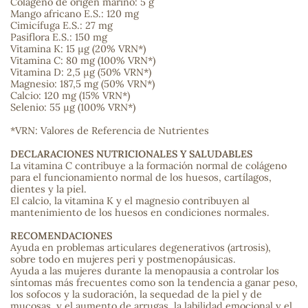
Colágeno de origen marino: 5 g
Mango africano E.S.: 120 mg
Cimicífuga E.S.: 27 mg
sa
Pasiflora E.S.: 150 mg
Vitamina K: 15 µg (20% VRN*)
Vitamina C: 80 mg (100% VRN*)
Vitamina D: 2,5 µg (50% VRN*)
Magnesio: 187,5 mg (50% VRN*)
Calcio: 120 mg (15% VRN*)
Selenio: 55 µg (100% VRN*)
*VRN: Valores de Referencia de Nutrientes
RSONAL
rales
DECLARACIONES NUTRICIONALES Y SALUDABLES
La vitamina C contribuye a la formación normal de colágeno
para el funcionamiento normal de los huesos, cartílagos,
dientes y la piel.
El calcio, la vitamina K y el magnesio contribuyen al
mantenimiento de los huesos en condiciones normales.
ia
RECOMENDACIONES
Ayuda en problemas articulares degenerativos (artrosis),
es
sobre todo en mujeres peri y postmenopáusicas.
Ayuda a las mujeres durante la menopausia a controlar los
síntomas más frecuentes como son la tendencia a ganar peso,
los sofocos y la sudoración, la sequedad de la piel y de
mucosas, y el aumento de arrugas, la labilidad emocional y el