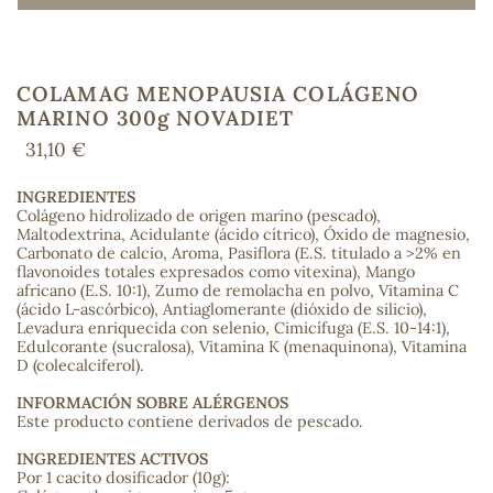
COLAMAG MENOPAUSIA COLÁGENO
COS
MARINO 300g NOVADIET
31,10 €
INGREDIENTES
Colágeno hidrolizado de origen marino (pescado),
Maltodextrina, Acidulante (ácido cítrico), Óxido de magnesio,
Carbonato de calcio, Aroma, Pasiflora (E.S. titulado a >2% en
flavonoides totales expresados como vitexina), Mango
africano (E.S. 10:1), Zumo de remolacha en polvo, Vitamina C
(ácido L-ascórbico), Antiaglomerante (dióxido de silicio),
Levadura enriquecida con selenio, Cimicífuga (E.S. 10-14:1),
Edulcorante (sucralosa), Vitamina K (menaquinona), Vitamina
D (colecalciferol).
INFORMACIÓN SOBRE ALÉRGENOS
Este producto contiene derivados de pescado.
INGREDIENTES ACTIVOS
Por 1 cacito dosificador (10g):