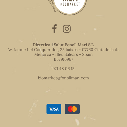
Dietètica i Salut Fonoll Marí S.L.
Av. Jaume I el Conqueridor, 25 baixos - 07760 Ciutadella de
Menorca - Illes Balears - Spain
B57916967
971 48 06 15
biomarket@fonollmari.com