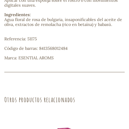
Aplicar con una esponja sobre el rostro o con movimientos
digitales suaves.
sa
Ingredientes:
Agua floral de rosa de bulgaria, insaponificables del aceite de
oliva, extractos de remolacha (rico en betaína) y babasú.
Referencia: 51175
Código de barras: 8413568012484
RSONAL
Marca: ESENTIAL AROMS
rales
ia
Otros productos relacionados
es