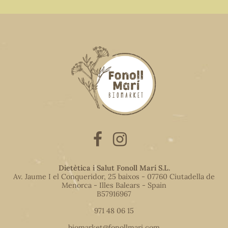
Dietètica i Salut Fonoll Marí S.L.
Av. Jaume I el Conqueridor, 25 baixos - 07760 Ciutadella de
Menorca - Illes Balears - Spain
B57916967
971 48 06 15
biomarket@fonollmari.com