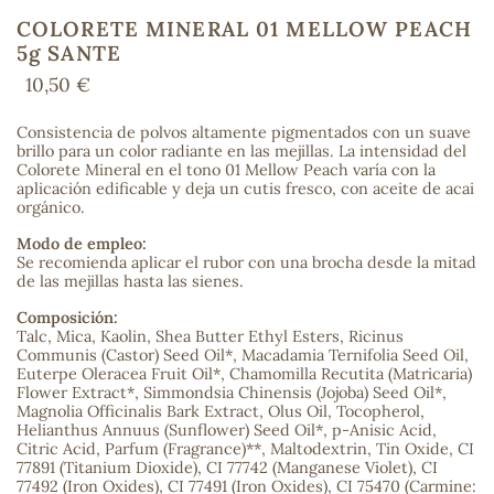
COLORETE MINERAL 01 MELLOW PEACH
5g SANTE
10,50 €
COS
Consistencia de polvos altamente pigmentados con un suave
brillo para un color radiante en las mejillas. La intensidad del
Colorete Mineral en el tono 01 Mellow Peach varía con la
aplicación edificable y deja un cutis fresco, con aceite de acai
orgánico.
Modo de empleo:
Se recomienda aplicar el rubor con una brocha desde la mitad
de las mejillas hasta las sienes.
Composición:
Talc, Mica, Kaolin, Shea Butter Ethyl Esters, Ricinus
Communis (Castor) Seed Oil*, Macadamia Ternifolia Seed Oil,
Euterpe Oleracea Fruit Oil*, Chamomilla Recutita (Matricaria)
Flower Extract*, Simmondsia Chinensis (Jojoba) Seed Oil*,
Magnolia Officinalis Bark Extract, Olus Oil, Tocopherol,
Helianthus Annuus (Sunflower) Seed Oil*, p-Anisic Acid,
Citric Acid, Parfum (Fragrance)**, Maltodextrin, Tin Oxide, CI
77891 (Titanium Dioxide), CI 77742 (Manganese Violet), CI
77492 (Iron Oxides), CI 77491 (Iron Oxides), CI 75470 (Carmine: