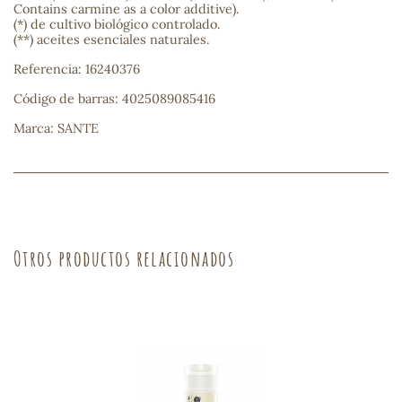
Contains carmine as a color additive).
(*) de cultivo biológico controlado.
sa
(**) aceites esenciales naturales.
Referencia: 16240376
Código de barras: 4025089085416
Marca: SANTE
RSONAL
rales
Otros productos relacionados
ia
es