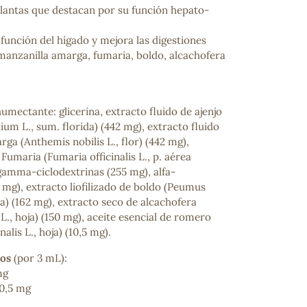
antas que destacan por su función hepato-
 función del hígado y mejora las digestiones
 manzanilla amarga, fumaria, boldo, alcachofera
umectante: glicerina, extracto fluido de ajenjo
ium L., sum. florida) (442 mg), extracto fluido
ga (Anthemis nobilis L., flor) (442 mg),
 Fumaria (Fumaria officinalis L., p. aérea
 gamma-ciclodextrinas (255 mg), alfa-
1 mg), extracto liofilizado de boldo (Peumus
a) (162 mg), extracto seco de alcachofera
., hoja) (150 mg), aceite esencial de romero
alis L., hoja) (10,5 mg).
vos
(por 3 mL):
mg
0,5 mg