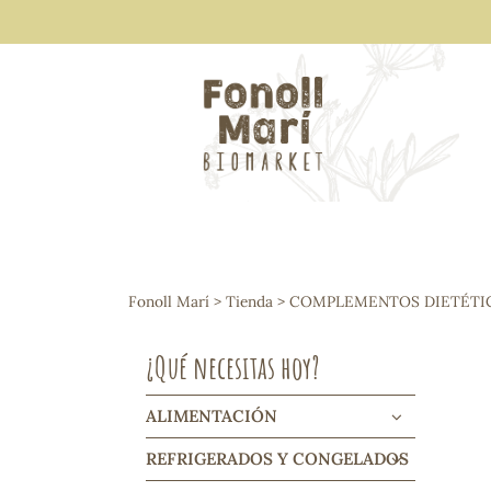
ALIMENTACIÓN
Arroces y legumbres
Fonoll Marí
>
Tienda
>
COMPLEMENTOS DIETÉTI
Frutos secos y snacks
Semillas
¿Qué necesitas hoy?
Cereales, mueslis, hinchados y cruji
Galletas y dulces
Vinos y cavas
ALIMENTACIÓN
Condimentos y salsas
REFRIGERADOS Y CONGELADOS
Harinas y sémolas
Pasta