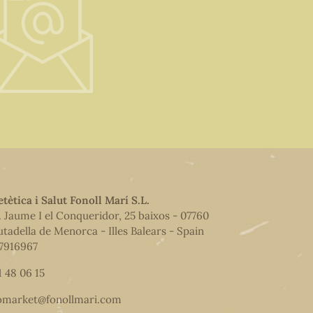
etètica i Salut Fonoll Marí S.L.
. Jaume I el Conqueridor, 25 baixos - 07760
utadella de Menorca - Illes Balears - Spain
7916967
1 48 06 15
omarket@fonollmari.com