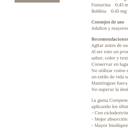
Fumarina 0,45 
Mascarillas, peeling y exfoliantes
Boldina 0,45 mg
Higiene íntima
Hidrolatos y aguas florales
Consejos de uso
Cuidado facial
Adultos y mayores 
Higiene y cuidado capilar
Higiene bucal
Recomendacione
Protección solar y bronceadores
Agitar antes de us
Al ser este un pro
sabor, color y tex
Conservar en lugar
¿No e
No utilizar como s
contá
un estilo de vida s
Manténgase fuera 
No superar la do
La gama Composor 
aplicando los últi
- Con ciclodextri
- Mejor absorción
- Mayor biodispon