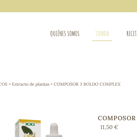
QUIÉNES SOMOS
TIENDA
RECE
COMPLEMENTOS DIETÉTICOS
LIMPIE
Osteo-articular
COS
>
Extracto de plantas
> COMPOSOR 3 BOLDO COMPLEX
Mujer
LIBROS
Defensas - Resfriados
entes
Alergias
Sistema nervioso
Control de peso
COMPOSOR 
Extracto de plantas
11,50 €
Ácidos Grasos
Depurativos