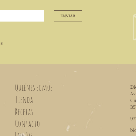
ENVIAR
es
Quiénes somos
Di
Av
Tienda
Ci
B5
Recetas
97
Contacto
bi
Envíos