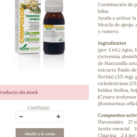
Combinación de pl
Bienestar emocional
biliar.
Jalea Real
Ayuda a activar la
Memoria
Mezcla de ajenjo,
Hierro
y romero.
Deporte
Digestivos
Ingredientes
Circulatorio, colesterol y glucosa
(por 3 mL) Agua, h
Superalimentos
(Artemisia absinth
Proteína
de Manzanilla amar
Energía
extracto fluido de
Antioxidantes
florida) (321 mg),
Vitaminas y Minerales
ciclodextrinas (17
boldus Molina, hoj
roducto sin stock
COSMÉTICA E HIGIENE PERSONAL
(Cynara scolymus L
Cremas, lociones y aceites corporales
(Rosmarinus officin
CANTIDAD
Hombre
Compuestos acti
Higiene personal
Flavonoides 27 
Labiales
Aceite esencial 1
Aceites esenciales y aromaterapia
Añadir a la cesta
Cinarina 2,4 mg
Aceites vegetales