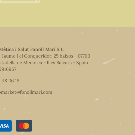
etètica i Salut Fonoll Marí S.L.
. Jaume I el Conqueridor, 25 baixos - 07760
utadella de Menorca - Illes Balears - Spain
7916967
1 48 06 15
omarket@fonollmari.com