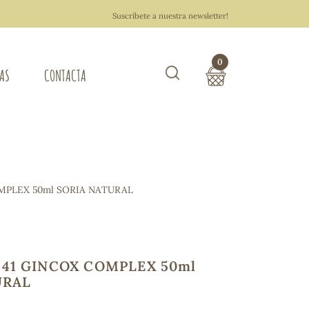
Suscríbete a nuestra newsletter!
0
TAS
CONTACTA
Buscar
TOTAL COMPRA:
0,00 €
ZA DEL HOGAR
MPLEX 50ml SORIA NATURAL
Hacer un pedido
41 GINCOX COMPLEX 50ml
URAL