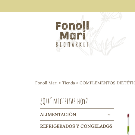
ALIMENTACIÓN
Arroces y legumbres
Fonoll Marí
>
Tienda
>
COMPLEMENTOS DIETÉTI
Frutos secos y snacks
Semillas
¿Qué necesitas hoy?
Cereales, mueslis, hinchados y cruji
Galletas y dulces
Vinos y cavas
ALIMENTACIÓN
Condimentos y salsas
REFRIGERADOS Y CONGELADOS
Harinas y sémolas
Pasta