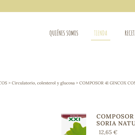
QUIÉNES SOMOS
TIENDA
RECE
COMPLEMENTOS DIETÉTICOS
LIMPIE
Osteo-articular
COS
>
Circulatorio, colesterol y glucosa
> COMPOSOR 41 GINCOX CO
Mujer
LIBROS
Defensas - Resfriados
entes
Alergias
Sistema nervioso
Control de peso
COMPOSOR 
Extracto de plantas
SORIA NAT
Ácidos Grasos
12,65 €
Depurativos