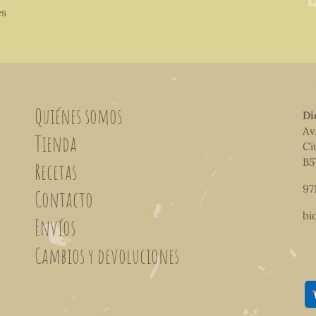
es
Quiénes somos
Di
Av
Tienda
Ci
B5
Recetas
97
Contacto
bi
Envíos
Cambios y devoluciones