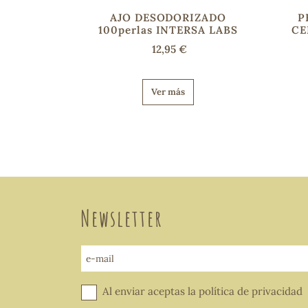
AJO DESODORIZADO
P
100perlas INTERSA LABS
CE
12,95 €
Ver más
Newsletter
e-mail
Al enviar aceptas la
política de privacidad