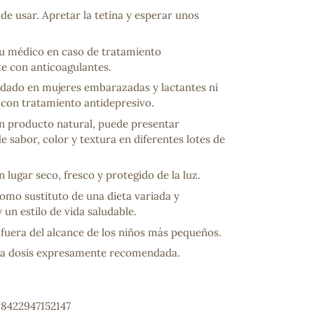
 de usar. Apretar la tetina y esperar unos
su médico en caso de tratamiento
e con anticoagulantes.
ado en mujeres embarazadas y lactantes ni
 con tratamiento antidepresivo.
un producto natural, puede presentar
de sabor, color y textura en diferentes lotes de
ncuentras tu producto?
 lugar seco, fresco y protegido de la luz.
ctanos
y lo encontraremos
como sustituto de una dieta variada y
y un estilo de vida saludable.
fuera del alcance de los niños más pequeños.
la dosis expresamente recomendada.
 8422947152147