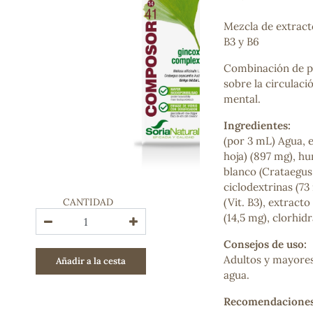
Bienestar emocional
Jalea Real
Mezcla de extracto
Memoria
B3 y B6
Hierro
Combinación de pl
Deporte
sobre la circulaci
Digestivos
mental.
Circulatorio, colesterol y glucosa
Superalimentos
Ingredientes:
Proteína
(por 3 mL) Agua, ex
Energía
hoja) (897 mg), hu
Antioxidantes
blanco (Crataegus
Vitaminas y Minerales
ciclodextrinas (73
CANTIDAD
(Vit. B3), extracto
COSMÉTICA E HIGIENE PERSONAL
(14,5 mg), clorhidr
Cremas, lociones y aceites corporales
Consejos de uso:
Hombre
Adultos y mayores 
Añadir a la cesta
Higiene personal
agua.
Labiales
Aceites esenciales y aromaterapia
Recomendaciones
Aceites vegetales