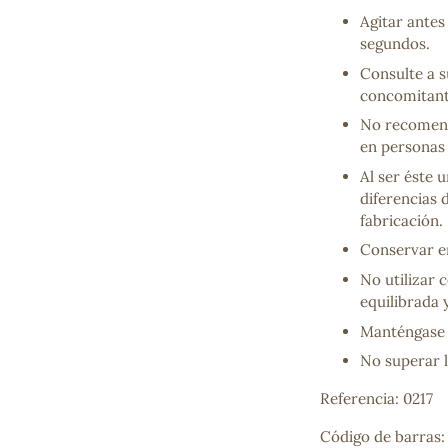
Mascarillas, peeling y exfoliantes
Agitar antes
Higiene íntima
segundos.
Hidrolatos y aguas florales
Consulte a 
Cuidado facial
concomitant
Higiene y cuidado capilar
No recomend
Higiene bucal
en personas
Protección solar y bronceadores
Al ser éste 
diferencias 
fabricación.
¿No e
Conservar en
contá
No utilizar 
equilibrada 
Manténgase 
No superar 
Referencia: 0217
Código de barras: