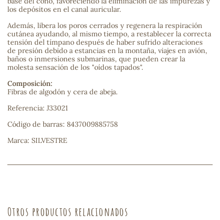
base del cono, favoreciendo la eliminación de las impurezas y
los depósitos en el canal auricular.
sa
Además, libera los poros cerrados y regenera la respiración
cutánea ayudando, al mismo tiempo, a restablecer la correcta
tensión del tímpano después de haber sufrido alteraciones
de presión debido a estancias en la montaña, viajes en avión,
baños o inmersiones submarinas, que pueden crear la
molesta sensación de los "oídos tapados".
Composición:
Fibras de algodón y cera de abeja.
RSONAL
rales
Referencia: J33021
Código de barras: 8437009885758
Marca: SILVESTRE
ia
es
Otros productos relacionados