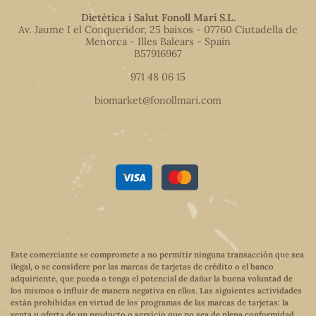
Dietètica i Salut Fonoll Marí S.L.
Av. Jaume I el Conqueridor, 25 baixos - 07760 Ciutadella de
Menorca - Illes Balears - Spain
B57916967
971 48 06 15
biomarket@fonollmari.com
Este comerciante se compromete a no permitir ninguna transacción que sea
ilegal, o se considere por las marcas de tarjetas de crédito o el banco
adquiriente, que pueda o tenga el potencial de dañar la buena voluntad de
los mismos o influir de manera negativa en ellos. Las siguientes actividades
están prohibidas en virtud de los programas de las marcas de tarjetas: la
venta u oferta de un producto o servicio que no sea de plena conformidad