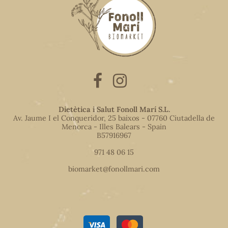
Dietètica i Salut Fonoll Marí S.L.
Av. Jaume I el Conqueridor, 25 baixos - 07760 Ciutadella de
Menorca - Illes Balears - Spain
B57916967
971 48 06 15
biomarket@fonollmari.com