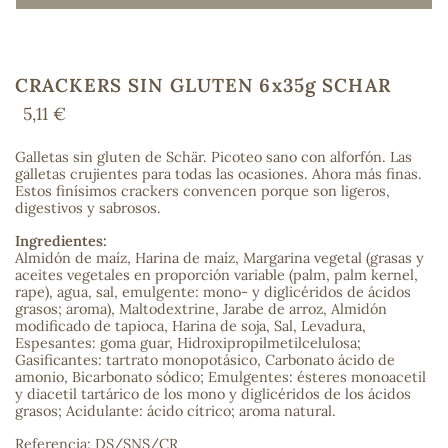
CRACKERS SIN GLUTEN 6x35g SCHAR
COS
5,11 €
Galletas sin gluten de Schär. Picoteo sano con alforfón. Las
galletas crujientes para todas las ocasiones. Ahora más finas.
Estos finísimos crackers convencen porque son ligeros,
digestivos y sabrosos.
Ingredientes:
Almidón de maíz, Harina de maíz, Margarina vegetal (grasas y
aceites vegetales en proporción variable (palm, palm kernel,
rape), agua, sal, emulgente: mono- y diglicéridos de ácidos
grasos; aroma), Maltodextrine, Jarabe de arroz, Almidón
modificado de tapioca, Harina de soja, Sal, Levadura,
Espesantes: goma guar, Hidroxipropilmetilcelulosa;
Gasificantes: tartrato monopotásico, Carbonato ácido de
amonio, Bicarbonato sódico; Emulgentes: ésteres monoacetil
y diacetil tartárico de los mono y diglicéridos de los ácidos
grasos; Acidulante: ácido cítrico; aroma natural.
Referencia: DS/SNS/CR