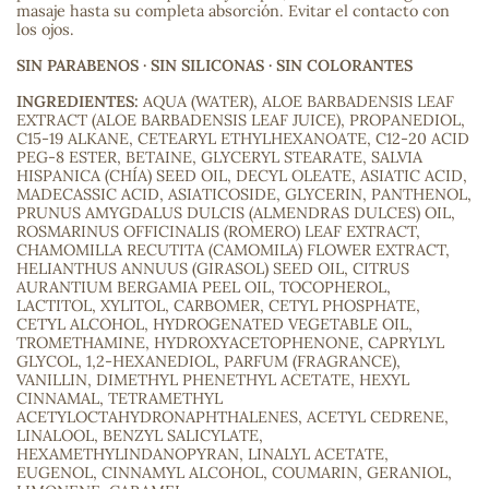
masaje hasta su completa absorción. Evitar el contacto con
los ojos.
SIN PARABENOS · SIN SILICONAS · SIN COLORANTES
s
INGREDIENTES:
AQUA (WATER), ALOE BARBADENSIS LEAF
EXTRACT (ALOE BARBADENSIS LEAF JUICE), PROPANEDIOL,
C15-19 ALKANE, CETEARYL ETHYLHEXANOATE, C12-20 ACID
PEG-8 ESTER, BETAINE, GLYCERYL STEARATE, SALVIA
HISPANICA (CHÍA) SEED OIL, DECYL OLEATE, ASIATIC ACID,
MADECASSIC ACID, ASIATICOSIDE, GLYCERIN, PANTHENOL,
PRUNUS AMYGDALUS DULCIS (ALMENDRAS DULCES) OIL,
ROSMARINUS OFFICINALIS (ROMERO) LEAF EXTRACT,
CHAMOMILLA RECUTITA (CAMOMILA) FLOWER EXTRACT,
HELIANTHUS ANNUUS (GIRASOL) SEED OIL, CITRUS
AURANTIUM BERGAMIA PEEL OIL, TOCOPHEROL,
LACTITOL, XYLITOL, CARBOMER, CETYL PHOSPHATE,
CETYL ALCOHOL, HYDROGENATED VEGETABLE OIL,
TROMETHAMINE, HYDROXYACETOPHENONE, CAPRYLYL
GLYCOL, 1,2-HEXANEDIOL, PARFUM (FRAGRANCE),
VANILLIN, DIMETHYL PHENETHYL ACETATE, HEXYL
CINNAMAL, TETRAMETHYL
ACETYLOCTAHYDRONAPHTHALENES, ACETYL CEDRENE,
LINALOOL, BENZYL SALICYLATE,
HEXAMETHYLINDANOPYRAN, LINALYL ACETATE,
EUGENOL, CINNAMYL ALCOHOL, COUMARIN, GERANIOL,