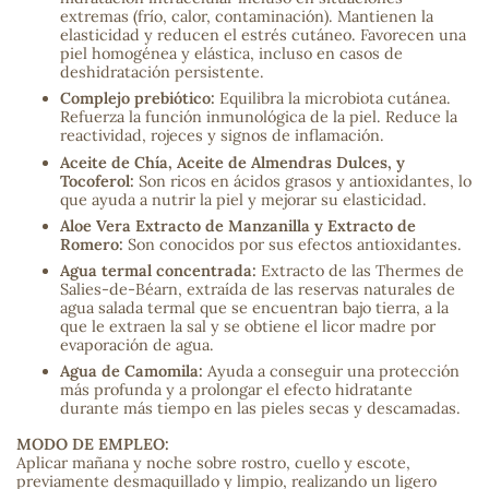
extremas (frío, calor, contaminación). Mantienen la
elasticidad y reducen el estrés cutáneo. Favorecen una
sa
piel homogénea y elástica, incluso en casos de
deshidratación persistente.
Complejo prebiótico:
Equilibra la microbiota cutánea.
Refuerza la función inmunológica de la piel. Reduce la
reactividad, rojeces y signos de inflamación.
Aceite de Chía, Aceite de Almendras Dulces, y
Tocoferol:
Son ricos en ácidos grasos y antioxidantes, lo
que ayuda a nutrir la piel y mejorar su elasticidad.
RSONAL
Aloe Vera Extracto de Manzanilla y Extracto de
rales
Romero:
Son conocidos por sus efectos antioxidantes.
Agua termal concentrada:
Extracto de las Thermes de
Salies-de-Béarn, extraída de las reservas naturales de
agua salada termal que se encuentran bajo tierra, a la
que le extraen la sal y se obtiene el licor madre por
ia
evaporación de agua.
Agua de Camomila:
Ayuda a conseguir una protección
más profunda y a prolongar el efecto hidratante
es
durante más tiempo en las pieles secas y descamadas.
MODO DE EMPLEO:
Aplicar mañana y noche sobre rostro, cuello y escote,
previamente desmaquillado y limpio, realizando un ligero