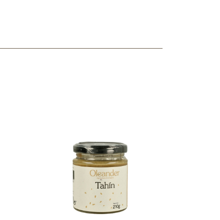
ncuentras tu producto?
ctanos
y lo encontraremos