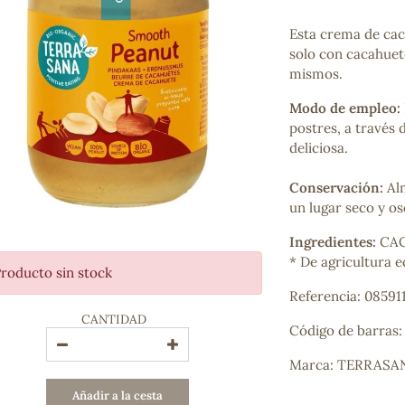
Bienestar emocional
Jalea Real
Esta crema de cac
Memoria
solo con cacahuet
Hierro
mismos.
Deporte
Modo de empleo:
Digestivos
postres, a través 
Circulatorio, colesterol y glucosa
deliciosa.
Superalimentos
Proteína
Conservación:
Al
Energía
un lugar seco y o
Antioxidantes
Vitaminas y Minerales
Ingredientes:
CAC
* De agricultura 
roducto sin stock
COSMÉTICA E HIGIENE PERSONAL
Referencia: 08591
Cremas, lociones y aceites corporales
CANTIDAD
Hombre
Código de barras:
Higiene personal
Labiales
Marca: TERRASA
Aceites esenciales y aromaterapia
Añadir a la cesta
Aceites vegetales