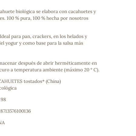
ahuete biológica se elabora con cacahuetes y
es. 100 % pura, 100 % hecha por nosotros
Ideal para pan, crackers, en los helados y
del yogur y como base para la salsa más
macenar después de abrir herméticamente en
scuro a temperatura ambiente (máximo 20 ° C).
AHUETES tostados* (China)
ecológica
198
 8713576100136
NA