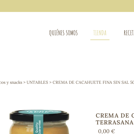
QUIÉNES SOMOS
TIENDA
RECE
COMPLEMENTOS DIETÉTICOS
LIMPIE
Osteo-articular
cos y snacks
>
UNTABLES
> CREMA DE CACAHUETE FINA SIN SAL 5
Mujer
LIBROS
Defensas - Resfriados
entes
Alergias
Sistema nervioso
Control de peso
CREMA DE C
Extracto de plantas
TERRASANA
Ácidos Grasos
0,00 €
Depurativos