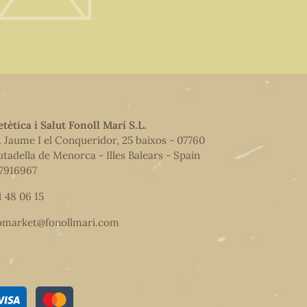
etètica i Salut Fonoll Marí S.L.
. Jaume I el Conqueridor, 25 baixos - 07760
utadella de Menorca - Illes Balears - Spain
7916967
1 48 06 15
omarket@fonollmari.com