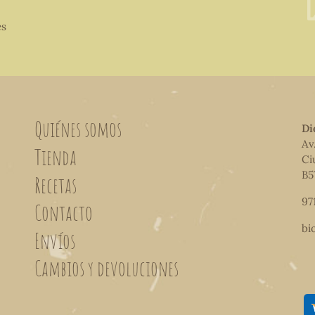
es
Quiénes somos
Di
Av
Tienda
Ci
B5
Recetas
97
Contacto
bi
Envíos
Cambios y devoluciones