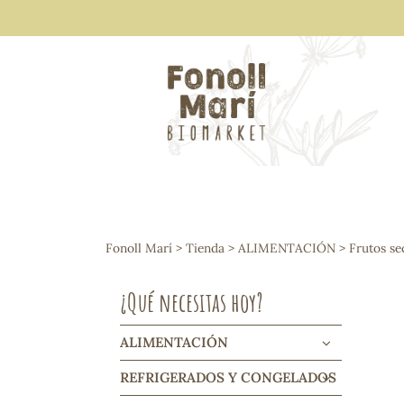
ALIMENTACIÓN
Arroces y legumbres
Fonoll Marí
>
Tienda
>
ALIMENTACIÓN
>
Frutos se
Frutos secos y snacks
Semillas
¿Qué necesitas hoy?
Cereales, mueslis, hinchados y cruji
Galletas y dulces
Vinos y cavas
ALIMENTACIÓN
Condimentos y salsas
REFRIGERADOS Y CONGELADOS
Harinas y sémolas
Pasta