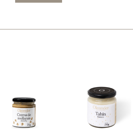
Mascarillas, peeling y exfoliantes
Higiene íntima
Hidrolatos y aguas florales
Cuidado facial
Higiene y cuidado capilar
Higiene bucal
Protección solar y bronceadores
¿No e
contá