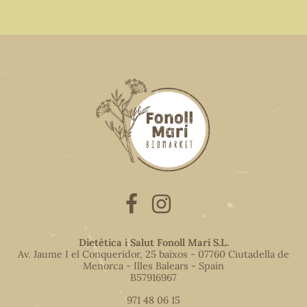
Dietètica i Salut Fonoll Marí S.L.
Av. Jaume I el Conqueridor, 25 baixos - 07760 Ciutadella de
Menorca - Illes Balears - Spain
B57916967
971 48 06 15