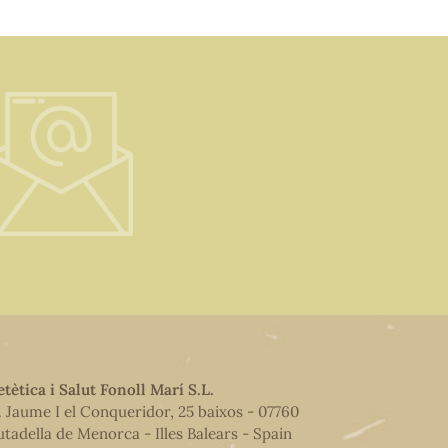
etètica i Salut Fonoll Marí S.L.
. Jaume I el Conqueridor, 25 baixos - 07760
utadella de Menorca - Illes Balears - Spain