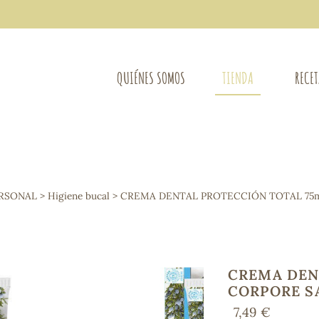
QUIÉNES SOMOS
TIENDA
RECE
COMPLEMENTOS DIETÉTICOS
LIMPIE
Osteo-articular
ERSONAL
>
Higiene bucal
> CREMA DENTAL PROTECCIÓN TOTAL 75
Mujer
LIBROS
Defensas - Resfriados
entes
Alergias
Sistema nervioso
Control de peso
CREMA DEN
Extracto de plantas
CORPORE S
Ácidos Grasos
7,49 €
Depurativos