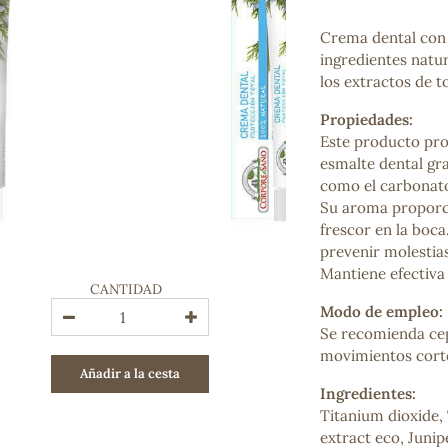
Bienestar emocional
Jalea Real
Crema dental con 
Memoria
ingredientes natur
Hierro
los extractos de t
Deporte
Propiedades:
Digestivos
Este producto pro
Circulatorio, colesterol y glucosa
esmalte dental gra
Superalimentos
como el carbonato 
Proteína
Su aroma proporci
Energía
frescor en la boc
Antioxidantes
prevenir molestias 
Vitaminas y Minerales
Mantiene efectiva 
CANTIDAD
COSMÉTICA E HIGIENE PERSONAL
Modo de empleo:
Cremas, lociones y aceites corporales
Se recomienda cep
Hombre
movimientos cortos
Añadir a la cesta
Higiene personal
Ingredientes:
Labiales
Titanium dioxide, 
Aceites esenciales y aromaterapia
extract eco, Juni
Aceites vegetales