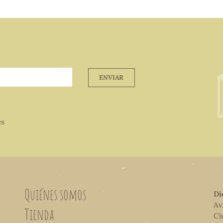
ENVIAR
es
Quiénes somos
Di
Av
Tienda
Ci