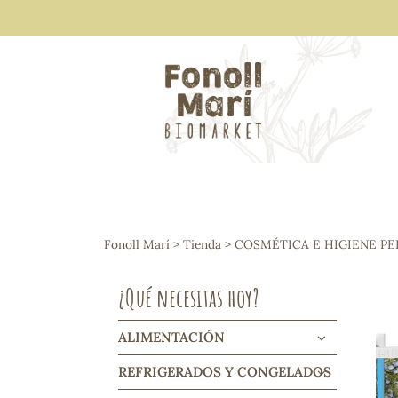
ALIMENTACIÓN
Arroces y legumbres
Fonoll Marí
>
Tienda
>
COSMÉTICA E HIGIENE P
Frutos secos y snacks
Semillas
¿Qué necesitas hoy?
Cereales, mueslis, hinchados y cruji
Galletas y dulces
Vinos y cavas
ALIMENTACIÓN
Condimentos y salsas
REFRIGERADOS Y CONGELADOS
Harinas y sémolas
Pasta