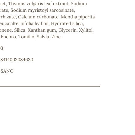
tract, Thymus vulgaris leaf extract, Sodium
rate, Sodium myristoyl sarcosinate,
hizate, Calcium carbonate, Mentha piperita
euca alternifolia leaf oil, Hydrated silica,
ene, Silica, Xanthan gum, Glycerin, Xylitol,
Enebro, Tomillo, Salvia, Zinc.
03
: 8414002084630
 SANO
ncuentras tu producto?
ctanos
y lo encontraremos