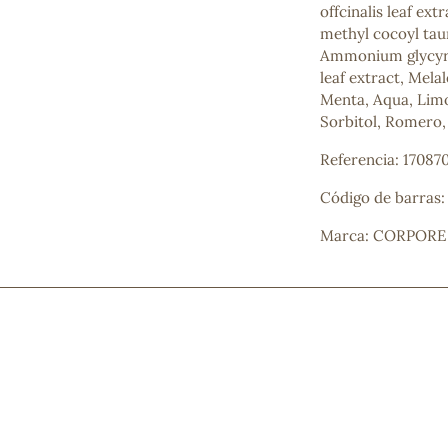
offcinalis leaf ex
Mascarillas, peeling y exfoliantes
methyl cocoyl tau
Higiene íntima
Ammonium glycyrr
Hidrolatos y aguas florales
leaf extract, Melal
Cuidado facial
Menta, Aqua, Limon
Higiene y cuidado capilar
Sorbitol, Romero, 
Higiene bucal
Protección solar y bronceadores
Referencia: 17087
Código de barras
Marca: CORPORE
¿No e
contá