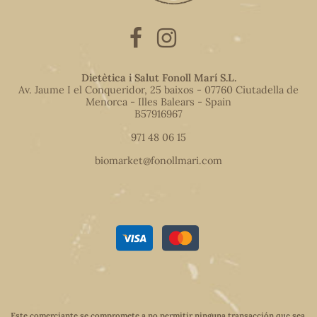
Dietètica i Salut Fonoll Marí S.L.
Av. Jaume I el Conqueridor, 25 baixos - 07760 Ciutadella de
Menorca - Illes Balears - Spain
B57916967
971 48 06 15
biomarket@fonollmari.com
Este comerciante se compromete a no permitir ninguna transacción que sea