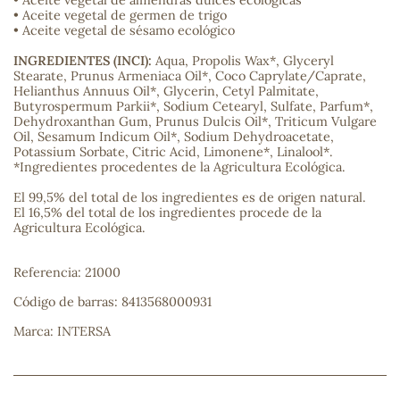
• Aceite vegetal de almendras dulces ecológicas
• Aceite vegetal de germen de trigo
• Aceite vegetal de sésamo ecológico
sa
INGREDIENTES (INCI):
Aqua, Propolis Wax*, Glyceryl
Stearate, Prunus Armeniaca Oil*, Coco Caprylate/Caprate,
Helianthus Annuus Oil*, Glycerin, Cetyl Palmitate,
Butyrospermum Parkii*, Sodium Cetearyl, Sulfate, Parfum*,
Dehydroxanthan Gum, Prunus Dulcis Oil*, Triticum Vulgare
Oil, Sesamum Indicum Oil*, Sodium Dehydroacetate,
Potassium Sorbate, Citric Acid, Limonene*, Linalool*.
*Ingredientes procedentes de la Agricultura Ecológica.
RSONAL
rales
El 99,5% del total de los ingredientes es de origen natural.
El 16,5% del total de los ingredientes procede de la
Agricultura Ecológica.
Referencia: 21000
ia
Código de barras: 8413568000931
es
Marca: INTERSA